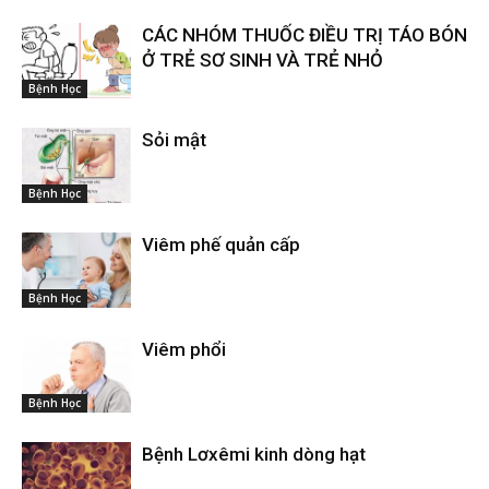
CÁC NHÓM THUỐC ĐIỀU TRỊ TÁO BÓN
Ở TRẺ SƠ SINH VÀ TRẺ NHỎ
Bệnh Học
Sỏi mật
Bệnh Học
Viêm phế quản cấp
Bệnh Học
Viêm phổi
Bệnh Học
Bệnh Lơxêmi kinh dòng hạt