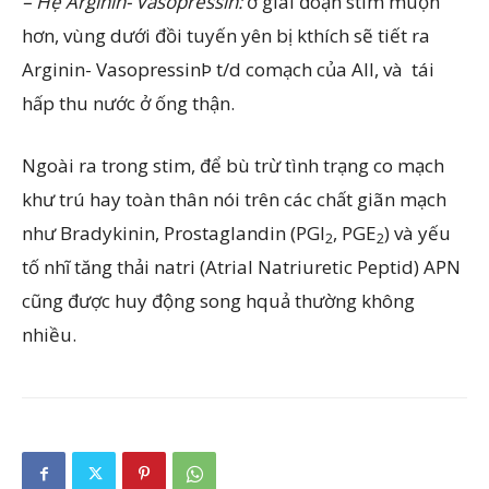
– Hệ Arginin- Vasopressin:
ở giai đoạn stim muộn
hơn, vùng dưới đồi tuyến yên bị kthích sẽ tiết ra
Arginin- VasopressinÞ­ t/d comạch của AII, và ­ tái
hấp thu nước ở ống thận.
Ngoài ra trong stim, để bù trừ tình trạng co mạch
khư trú hay toàn thân nói trên các chất giãn mạch
như Bradykinin, Prostaglandin (PGI
, PGE
) và yếu
2
2
tố nhĩ tăng thải natri (Atrial Natriuretic Peptid) APN
cũng được huy động song hquả thường không
nhiều.