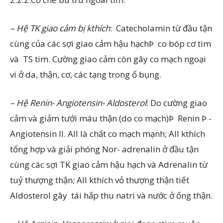
– Hệ TK giao cảm bị kthích
: ­ Catecholamin từ đầu tận
cùng của các sợi giao cảm hậu hạchÞ ­ co bóp cơ tim
và ­ TS tim. Cường giao cảm còn gây co mạch ngoại
vi ở da, thận, cơ, các tạng trong ổ bụng.
– Hệ Renin- Angiotensin- Aldosterol
: Do cường giao
cảm và giảm tưới máu thận (do co mạch)Þ ­ Renin Þ ­
Angiotensin II. AII là chất co mạch mạnh; AII kthích
tổng hợp và giải phóng Nor- adrenalin ở đầu tận
cùng các sợi TK giao cảm hậu hạch và Adrenalin từ
tuỷ thượng thận; AII kthích vỏ thượng thận tiết
Aldosterol gây ­ tái hấp thu natri và nước ở ống thận.