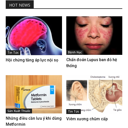
HOT NEWS
Bệnh Học
Tin Tức
Chẩn đoán Lupus ban đỏ hệ
Hội chứng tăng áp lực nội sọ
thống
Sản Xuất Thuốc
Tin Tức
Những điều cần lưu ý khi dùng
Viêm xương chũm cấp
Metformin