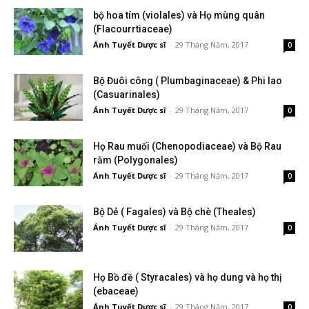
bộ hoa tím (violales) và Họ mùng quân
(Flacourrtiaceae)
Ánh Tuyết Dược sĩ
-
29 Tháng Năm, 2017
0
Bộ Đuôi công ( Plumbaginaceae) & Phi lao
(Casuarinales)
Ánh Tuyết Dược sĩ
-
29 Tháng Năm, 2017
0
Họ Rau muối (Chenopodiaceae) và Bộ Rau
răm (Polygonales)
Ánh Tuyết Dược sĩ
-
29 Tháng Năm, 2017
0
Bộ Dẻ ( Fagales) và Bộ chè (Theales)
Ánh Tuyết Dược sĩ
-
29 Tháng Năm, 2017
0
Họ Bồ đề ( Styracales) và họ dung và họ thị
(ebaceae)
Ánh Tuyết Dược sĩ
-
29 Tháng Năm, 2017
0