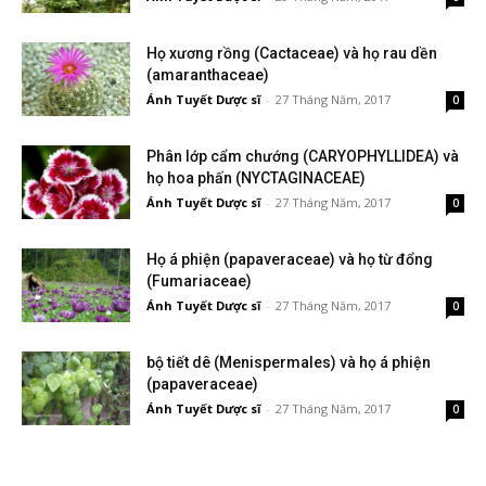
Họ xương rồng (Cactaceae) và họ rau dền
(amaranthaceae)
Ánh Tuyết Dược sĩ
-
27 Tháng Năm, 2017
0
Phân lớp cẩm chướng (CARYOPHYLLIDEA) và
họ hoa phấn (NYCTAGINACEAE)
Ánh Tuyết Dược sĩ
-
27 Tháng Năm, 2017
0
Họ á phiện (papaveraceae) và họ từ đổng
(Fumariaceae)
Ánh Tuyết Dược sĩ
-
27 Tháng Năm, 2017
0
bộ tiết dê (Menispermales) và họ á phiện
(papaveraceae)
Ánh Tuyết Dược sĩ
-
27 Tháng Năm, 2017
0