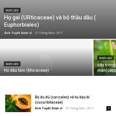
DƯỢC LIỆU
Họ gai (URticaceae) và bộ thầu dầu (
Euphorbiales)
Ánh Tuyết Dược sĩ
-
31 Tháng Năm, 2017
DƯỢC LIỆU
cây trong
DƯỢC LIỆU
Họ dâu tằm (Moraceae)
màn(capp
Bộ đu đủ (caricales) và họ bầu bí
(cucuribitaceae)
Ánh Tuyết Dược sĩ
-
29 Tháng Năm, 2017
0