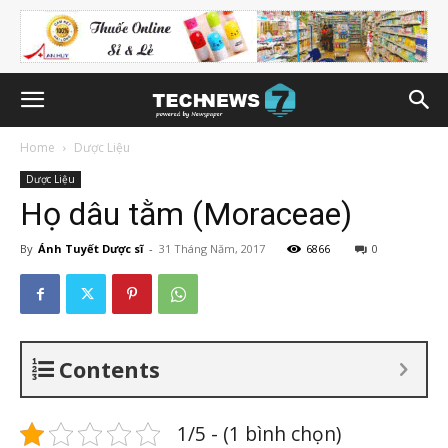
Home
Dược Liệu
Dược Liệu
Họ dâu tằm (Moraceae)
By
Ánh Tuyết Dược sĩ
-
31 Tháng Năm, 2017
6866
0
Contents
1/5 - (1 bình chọn)