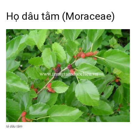
Họ dâu tằm (
Moraceae
)
lá dâu tằm