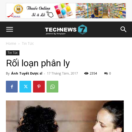
Home
Tin Tức
Tin Tức
Rối loạn phân ly
By
Ánh Tuyết Dược sĩ
-
17 Tháng Tám, 2017
2354
0