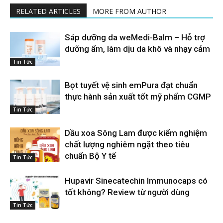
RELATED ARTICLES
MORE FROM AUTHOR
Sáp dưỡng da weMedi-Balm – Hỗ trợ
dưỡng ẩm, làm dịu da khô và nhạy cảm
Tin Tức
Bọt tuyết vệ sinh emPura đạt chuẩn
thực hành sản xuất tốt mỹ phẩm CGMP
Tin Tức
Dầu xoa Sông Lam được kiểm nghiệm
chất lượng nghiêm ngặt theo tiêu
chuẩn Bộ Y tế
Tin Tức
Hupavir Sinecatechin Immunocaps có
tốt không? Review từ người dùng
Tin Tức