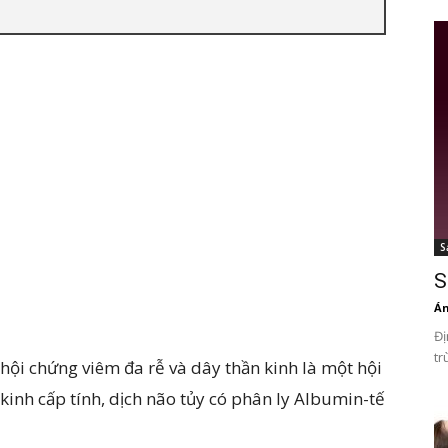
S
S
Án
Đị
tr
 hội chứng viêm đa rễ và dây thần kinh là một hội
kinh cấp tính, dịch não tủy có phân ly Albumin-tế