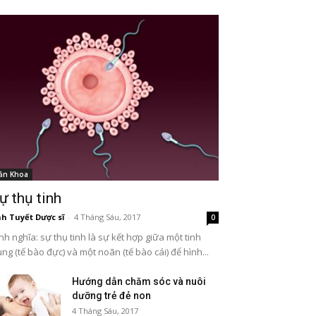
ản Khoa
ự thụ tinh
h Tuyết Dược sĩ
-
4 Tháng Sáu, 2017
0
nh nghĩa: sự thụ tinh là sự kết hợp giữa một tinh
ùng (tế bào đực) và một noãn (tế bào cái) để hình...
Hướng dẫn chăm sóc và nuôi
dưỡng trẻ đẻ non
4 Tháng Sáu, 2017