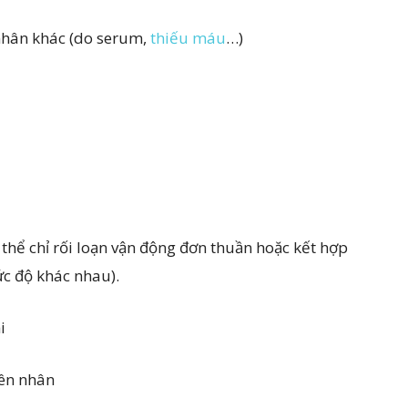
nhân khác (do serum,
thiếu máu
…)
thể chỉ rối loạn vận động đơn thuần hoặc kết hợp
ức độ khác nhau).
i
yên nhân