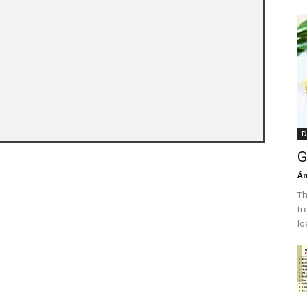
D
G
Án
Th
tr
lo