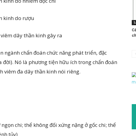
 kinh do nhiễm độc chì
n kinh do rượu
S
Cấ
viêm dây thần kinh gây ra
ch
yên ngành chẩn đoán chức năng phát triển, đặc
ra đời). Nó là phương tiện hữu ích trong chẩn đoán
h viêm đa dây thần kinh nói riêng.
 ngọn chi; thể không đối xứng nặng ở gốc chi; thể
ệnh tủy)