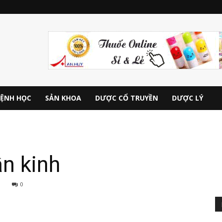
ỆNH HỌC
SẢN KHOA
DƯỢC CỔ TRUYỀN
DƯỢC LÝ
n kinh
0