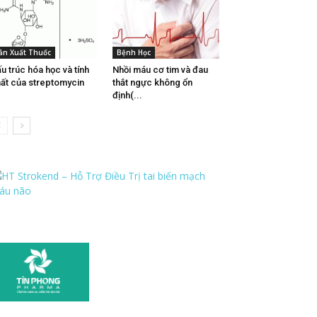
ản Xuất Thuốc
Bệnh Học
u trúc hóa học và tính
Nhồi máu cơ tim và đau
ất của streptomycin
thắt ngực không ổn
định(...