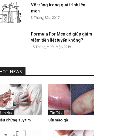
Vô trùng trong quá trình lên
men
3 Tháng Sáu, 2017
Formula For Men có giúp giảm
viêm tiền liệt tuyến không?
15 Tháng Mười Một, 2019
HOT NEWS
ệnh Học
Tin Tức
iệu chứng suy tim
Sùi mào gà