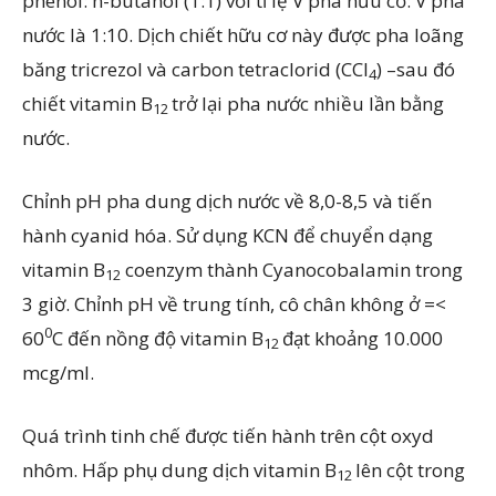
phenol: n-butanol (1:1) với tỉ lệ V pha hữu cơ: V pha
nước là 1:10. Dịch chiết hữu cơ này được pha loãng
băng tricrezol và carbon tetraclorid (CCl
) –sau đó
4
chiết vitamin B
trở lại pha nước nhiều lần bằng
12
nước.
Chỉnh pH pha dung dịch nước về 8,0-8,5 và tiến
hành cyanid hóa. Sử dụng KCN để chuyển dạng
vitamin B
coenzym thành Cyanocobalamin trong
12
3 giờ. Chỉnh pH về trung tính, cô chân không ở =<
0
60
C đến nồng độ vitamin B
đạt khoảng 10.000
12
mcg/ml.
Quá trình tinh chế được tiến hành trên cột oxyd
nhôm. Hấp phụ dung dịch vitamin B
lên cột trong
12