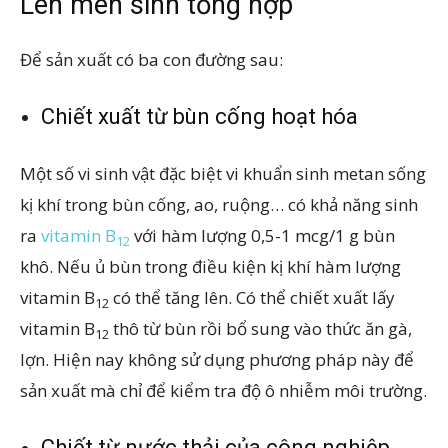
Lên men sinh tổng hợp
Để sản xuất có ba con đường sau:
Chiết xuất từ bùn cống hoạt hóa
Một số vi sinh vật đặc biệt vi khuẩn sinh metan sống
kị khí trong bùn cống, ao, ruộng… có khả năng sinh
ra
vitamin B
với hàm lượng 0,5-1 mcg/1 g bùn
12
khô. Nếu ủ bùn trong điều kiện kị khí hàm lượng
vitamin B
có thể tăng lên. Có thể chiết xuất lấy
12
vitamin B
thô từ bùn rồi bổ sung vào thức ăn gà,
12
lợn. Hiện nay không sử dụng phương pháp này để
sản xuất mà chỉ để kiểm tra độ ô nhiễm môi trường.
Chiết từ nước thải của công nghiệp