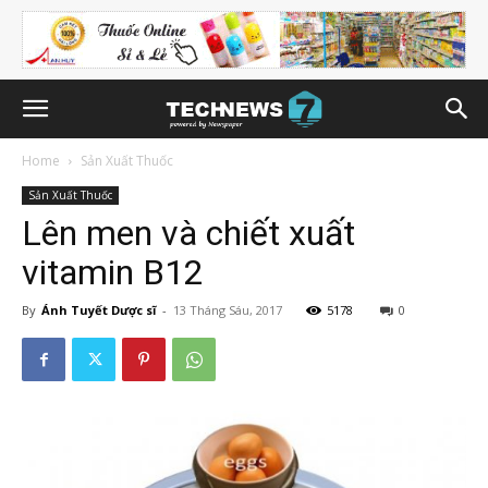
Home
Sản Xuất Thuốc
Sản Xuất Thuốc
Lên men và chiết xuất
vitamin B12
By
Ánh Tuyết Dược sĩ
-
13 Tháng Sáu, 2017
5178
0