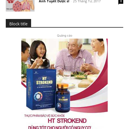
Ánh Tuyết Dược sĩ
-
25 Tháng Tư, 2017
0
Block title
Quảng cáo