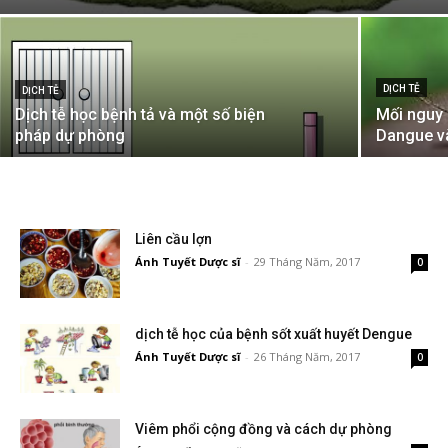
DỊCH TỄ
DỊCH TỄ
Dịch tễ học bệnh tả và một số biện
Mối nguy 
pháp dự phòng
Dangue v
Liên cầu lợn
Ánh Tuyết Dược sĩ
-
29 Tháng Năm, 2017
0
dịch tễ học của bệnh sốt xuất huyết Dengue
Ánh Tuyết Dược sĩ
-
26 Tháng Năm, 2017
0
Viêm phổi cộng đồng và cách dự phòng