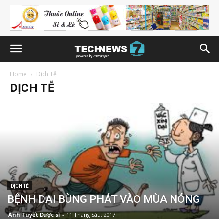
Home
Dịch Tễ
DỊCH TỄ
DỊCH TỄ
BỆNH DẠI BÙNG PHÁT VÀO MÙA NÓNG
Ánh Tuyết Dược sĩ
-
11 Tháng Sáu, 2017