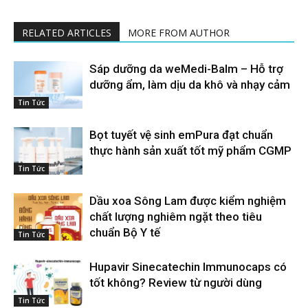
RELATED ARTICLES
MORE FROM AUTHOR
Sáp dưỡng da weMedi-Balm – Hỗ trợ
dưỡng ẩm, làm dịu da khô và nhạy cảm
Tin Tức
Bọt tuyết vệ sinh emPura đạt chuẩn
thực hành sản xuất tốt mỹ phẩm CGMP
Tin Tức
Dầu xoa Sông Lam được kiểm nghiệm
chất lượng nghiêm ngặt theo tiêu
chuẩn Bộ Y tế
Tin Tức
Hupavir Sinecatechin Immunocaps có
tốt không? Review từ người dùng
Tin Tức