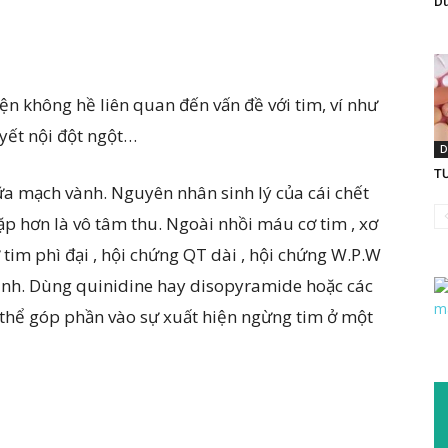
Dù
ện không hề liên quan đến vấn đề với tim, ví như
yết nội đột ngột…
D
T
vữa mạch vành. Nguyên nhân sinh lý của cái chết
ặp hơn là vô tâm thu. Ngoài nhồi máu cơ tim , xơ
tim phì đại , hội chứng QT dài , hội chứng W.P.W
inh. Dùng quinidine hay disopyramide hoặc các
 thể góp phần vào sự xuất hiện ngừng tim ở một