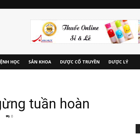
ỆNH HỌC
SẢN KHOA
DƯỢC CỔ TRUYỀN
DƯỢC LÝ
ừng tuần hoàn
0