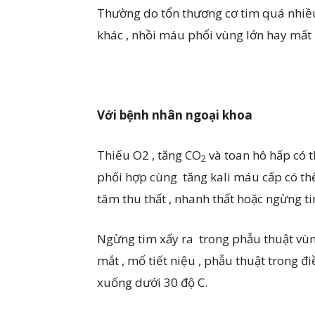
Thường do tổn thương cơ tim quá nhiều
khác , nhồi máu phổi vùng lớn hay mấ
Vớ
i bệnh nhân ngoại khoa
Thiếu O2 , tăng CO
và toan hô hấp có 
2
phối hợp cùng tăng kali máu cấp có t
tâm thu thất , nhanh thất hoặc ngừng ti
Ngừng tim xẩy ra trong phẫu thuật vùng
mắt , mổ tiết niệu , phẫu thuật trong điề
xuống dưới 30 độ C.