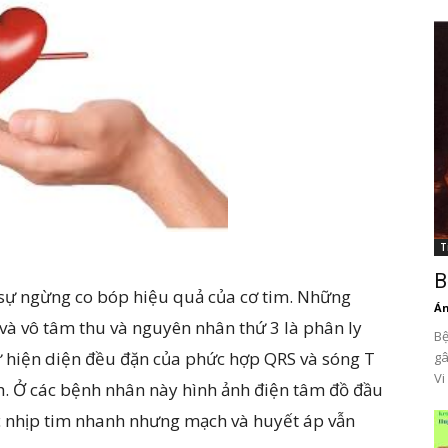
T
B
sự ngừng co bóp hiệu quả của cơ tim. Những
Án
và vô tâm thu và nguyên nhân thứ 3 là phân ly
Bệ
 sự hiện diện đều đặn của phức hợp QRS và sóng T
gâ
Vi
. Ở các bệnh nhân này hình ảnh điện tâm đồ đầu
ặc nhịp tim nhanh nhưng mạch và huyết áp vẫn