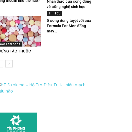
ng Insulin như thế nào?
Nhận thức của cộng đồng
về công nghệ sinh học
Tin Tức
5 công dụng tuyệt vời của
Formula For Men đấng
mày...
ược Lâm Sàng
ƯƠNG TÁC THUỐC