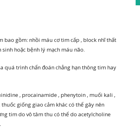
m bao gồm: nhồi máu cơ tim cấp , block nhĩ thất
ẩm sinh hoặc bệnh lý mạch máu não.
ủa quá trình chẩn đoán chẳng hạn thông tim hay
uinidine , procainamide , phenytoin , muối kali ,
 thuốc giống giao cảm khác có thể gây nên
ừng tim do vô tâm thu có thể do acetylcholine
.