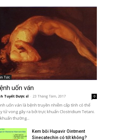
in Tức
ệnh uốn ván
h Tuyết Dược sĩ
-
23 Tháng Tám, 2017
0
nh uốn ván là bệnh truyền nhiễm cấp tính có thể
y tử vong gây ra bởi trực khuẩn Clostridium Tetani.
 khuẩn thường...
Kem bôi Hupavir Ointment
Sinecatechin có tốt không?