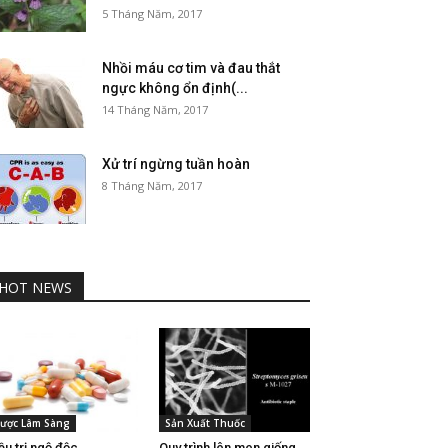
5 Tháng Năm, 2017
Nhồi máu cơ tim và đau thắt
ngực không ổn định(...
14 Tháng Năm, 2017
Xử trí ngừng tuần hoàn
8 Tháng Năm, 2017
HOT NEWS
ược Lâm Sàng
Sản Xuất Thuốc
ều trị ngộ độc
Quy trình lên men giống