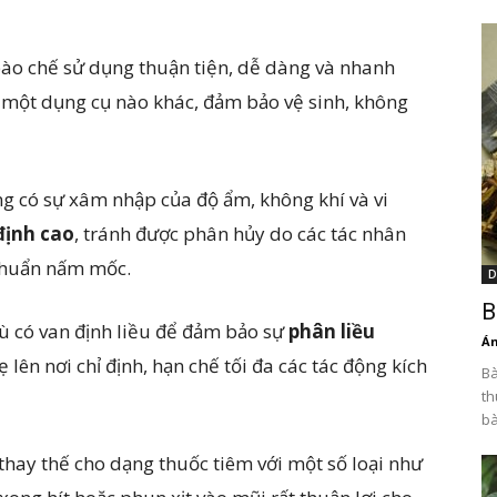
ào chế sử dụng thuận tiện, dễ dàng và nhanh
một dụng cụ nào khác, đảm bảo vệ sinh, không
g có sự xâm nhập của độ ẩm, không khí và vi
định cao
, tránh được phân hủy do các tác nhân
 khuẩn nấm mốc.
D
B
ù có van định liều để đảm bảo sự
phân liều
Án
lên nơi chỉ định, hạn chế tối đa các tác động kích
Bà
th
bà
hay thế cho dạng thuốc tiêm với một số loại như