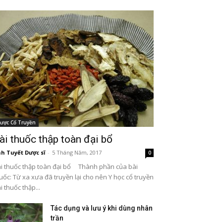
ược Cổ Truyền
ài thuốc thập toàn đại bổ
h Tuyết Dược sĩ
-
5 Tháng Năm, 2017
0
i thuốc thập toàn đại bổ Thành phần của bài
uốc: Từ xa xưa đã truyền lại cho nên Y học cổ truyền
i thuốc thập...
Tác dụng và lưu ý khi dùng nhân
trần