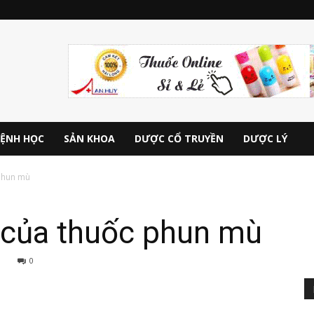
ỆNH HỌC
SẢN KHOA
DƯỢC CỔ TRUYỀN
DƯỢC LÝ
phun mù
của thuốc phun mù
0