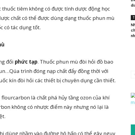
d
c thuốc tiêm không có được tính dược động học
dược chất có thể được dùng dạng thuốc phun mù
T
Nh
 có tác dụng tốt.
ch
nh
mù
ng đối
phức tạp
. Thuốc phun mù đòi hỏi đồ bao
un…Qúa trình đóng nạp chất đẩy đồng thời với
ốc kín đòi hỏi các thiết bị chuyên dụng cần thiết.
flourcarbon là chất phá hủy tầng ozon của khí
carbon không có nhược điểm này nhưng nó lại là
ệt.
khi dùng nhầm vào đường hô hấp có thể gây nguy