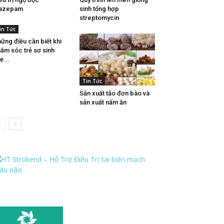
iazepam
sinh tổng hợp
streptomycin
in Tức
ững điều cần biết khi
ăm sóc trẻ sơ sinh
ẹ...
Tin Tức
Sản xuất tảo đơn bào và
sản xuất nấm ăn