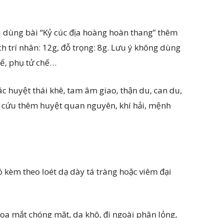
 dùng bài “Kỷ cúc địa hoàng hoàn thang” thêm
ch trí nhân: 12g, đỗ trọng: 8g. Lưu ý không dùng
uế, phụ tử chế…
ác huyệt thái khê, tam âm giao, thận du, can du,
 cứu thêm huyệt quan nguyên, khí hải, mệnh
 kèm theo loét dạ dày tá tràng hoặc viêm đại
oa mắt chóng mặt, da khô, đi ngoài phân lỏng,