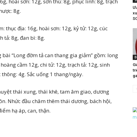
6g, hoài sơn: 12g, sơn thù: 8g, phục linh: 8g, trạch
S
Ưu
hược: 8g.
xu
S
 thục địa: 16g, hoài sơn: 12g, kỷ tử: 12g, cúc
h tả: 8g, đan bì: 8g.
 bài “Long đờm tả can thang gia giảm” gồm: long
B
hoàng cầm 12g, chi tử: 12g, trạch tả: 12g, sinh
Gi
tr
ộc thông: 4g. Sắc uống 1 thang/ngày.
g
huyệt thái xung, thái khê, tam âm giao, dương
môn. Nhức đầu châm thêm thái dương, bách hội,
iểm hạ áp, can, thận.