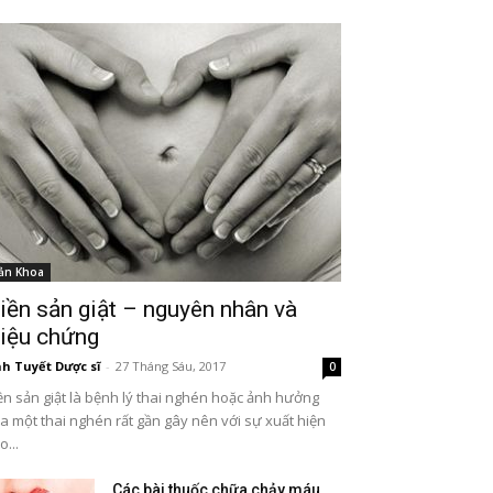
ản Khoa
iền sản giật – nguyên nhân và
riệu chứng
h Tuyết Dược sĩ
-
27 Tháng Sáu, 2017
0
ền sản giật là bệnh lý thai nghén hoặc ảnh hưởng
a một thai nghén rất gần gây nên với sự xuất hiện
o...
Các bài thuốc chữa chảy máu