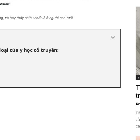
, và hay thấy nhiều nhất là ở người cao tuổi
oại của y học cổ truyền:
S
T
t
Án
Ti
củ
ca