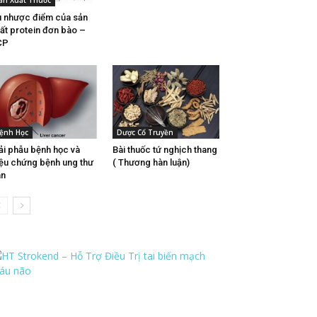
ản Xuất Thuốc
 nhược điểm của sản
ất protein đơn bào –
CP
ệnh Học
Dược Cổ Truyền
ải phẫu bệnh học và
Bài thuốc tứ nghịch thang
iệu chứng bệnh ung thư
( Thương hàn luận)
an