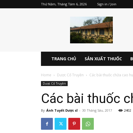
Thứ Năm, Tháng Tám 6, 2026
Sign in / Join
Dược
điển
Việt
Nam
5
V
pdf
TRANG CHỦ
SẢN XUẤT THUỐC
B
online
miễn
Home
Dược Cổ Truyền
Các bài thuốc chữa cao hu
phí
Dược Cổ Truyền
Các bài thuốc c
By
Ánh Tuyết Dược sĩ
-
30 Tháng Sáu, 2017
2402