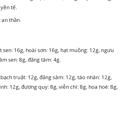
uyền tế.
 an thần.
ạt sen: 16g, hoài sơn: 16g, hạt muồng: 12g, ngưu
tâm sen: 8g, đăng tâm: 4g.
bạch truật: 12g, đảng sâm: 12g, táo nhân: 12g,
inh: 12g, đương quy: 8g, viễn chí: 8g, hoa hoè: 8g,