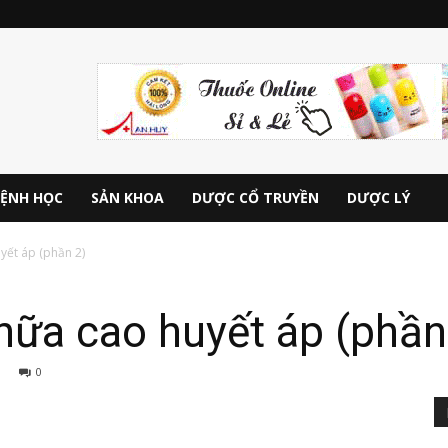
ỆNH HỌC
SẢN KHOA
DƯỢC CỔ TRUYỀN
DƯỢC LÝ
yết áp (phần 2)
hữa cao huyết áp (phần
0