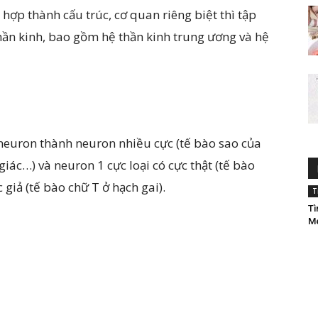
hợp thành cấu trúc, cơ quan riêng biệt thì tập
thần kinh, bao gồm hệ thần kinh trung ương và hệ
a neuron thành neuron nhiều cực (tế bào sao của
giác…) và neuron 1 cực loại có cực thật (tế bào
 giả (tế bào chữ T ở hạch gai).
T
Tì
M