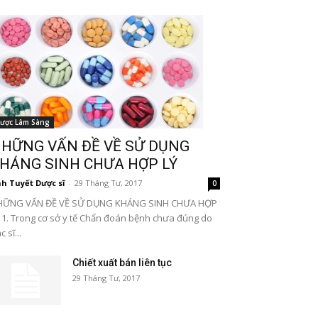
ược Lâm Sàng
HỮNG VẤN ĐỀ VỀ SỬ DỤNG
HÁNG SINH CHƯA HỢP LÝ
h Tuyết Dược sĩ
-
29 Tháng Tư, 2017
0
HỮNG VẤN ĐỀ VỀ SỬ DỤNG KHÁNG SINH CHƯA HỢP
 1. Trong cơ sở y tế Chẩn đoán bệnh chưa đúng do
c sĩ...
Chiết xuất bán liên tục
29 Tháng Tư, 2017