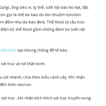
i, ống siêu vi, ty thể, lưới nội bào ko hạt, đặc
(còn gọi là thể da báo do khi nhuộm toluidin
 đốm như da báo đen). Thể Nissl là cấu trúc
 điện tử, thể Nissl gồm những đám túi lưới nội
thần kinh
tạo khung chống đỡ tế bào.
ợi trục và sợi thần kinh.
u sợi nhánh, chia theo kiểu cành cây. Khi nhận
 đến thân neuron.
sợi trục , khi nhận kích thích sợi trục truyền xung