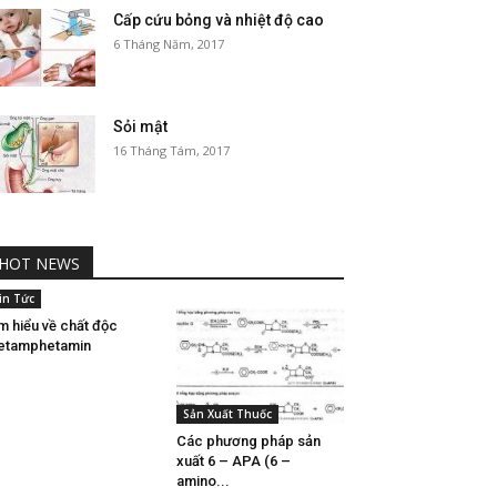
Cấp cứu bỏng và nhiệt độ cao
6 Tháng Năm, 2017
Sỏi mật
16 Tháng Tám, 2017
HOT NEWS
in Tức
m hiểu về chất độc
etamphetamin
Sản Xuất Thuốc
Các phương pháp sản
xuất 6 – APA (6 –
amino...