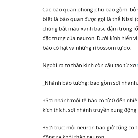
Các bào quan phong phú bao gồm: bộ Golg
biệt là bào quan được gọi là thể Nissl 
chúng bắt màu xanh base đậm trông lốm
đặc trưng của neuron. Dưới kính hiển vi
bào có hạt và những ribossom tự do.
Ngoài ra tơ thần kinh còn cấu tạo từ xơ
_Nhánh bào tương: bao gồm sợi nhánh, s
+Sợi nhánh:mỗi tế bào có từ 0 đến nhiề
kích thích, sợi nhánh truyền xung động
+Sợi trục: mỗi neuron bao giờ cũng có 1 
động ra khỏi thân neuron.