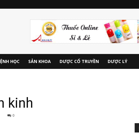
ỆNH HỌC
SẢN KHOA
DƯỢC CỔ TRUYỀN
DƯỢC LÝ
n kinh
0