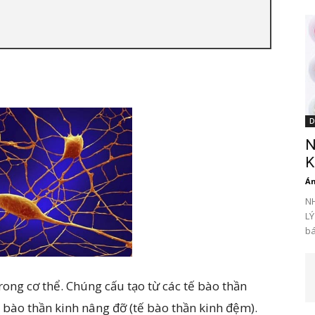
D
N
K
Án
N
LÝ
bá
rong cơ thể. Chúng cấu tạo từ các tế bào thần
ế bào thần kinh nâng đỡ (tế bào thần kinh đệm).