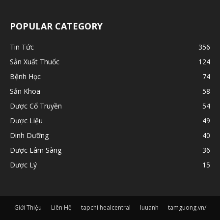
POPULAR CATEGORY
Tin Tức
356
Sản Xuất Thuốc
124
Bệnh Học
74
Sản Khoa
58
Dược Cổ Truyền
54
Dược Liệu
49
Dinh Dưỡng
40
Dược Lâm Sàng
36
Dược Lý
15
Giới Thiệu
Liên Hệ
tapchi healcentral
luuanh
tamguong.vn/