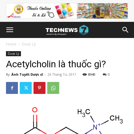
Home
Dược Lý
Dược Lý
Acetylcholin là thuốc gì?
By
Ánh Tuyết Dược sĩ
-
26 Tháng Tư, 2017
8940
0