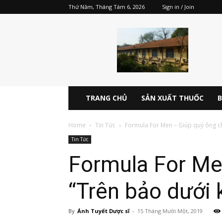
Thứ Năm, Tháng Tám 6, 2026
Sign in / Join
Dược
điển
Việt
Nam
5
V
pdf
TRANG CHỦ
SẢN XUẤT THUỐC
B
online
miễn
Home
Tin Tức
Formula For Men – Giúp quý ông chấ
phí
Tin Tức
Formula For Me
“Trên bảo dưới
By
Ánh Tuyết Dược sĩ
-
15 Tháng Mười Một, 2019