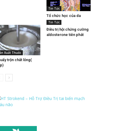
Tin Tức
Tổ chức học của da
Tin Tức
Điều trị hội chứng cường
aldosterone tiên phát
ản Xuất Thuốc
uấy trộn chất lỏng(
ếp)