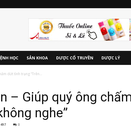
ỆNH HỌC
SẢN KHOA
DƯỢC CỔ TRUYỀN
DƯỢC LÝ
m dứt tình trạng “Trên...
n – Giúp quý ông chấm 
 không nghe”
497
0