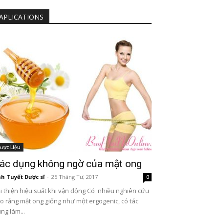
APLICATIONS
ược Liệu
ác dụng không ngờ của mật ong
h Tuyết Dược sĩ
-
25 Tháng Tư, 2017
0
i thiện hiệu suất khi vận động Có nhiều nghiên cứu
o rằng mật ong giống như một ergogenic, có tác
ng làm...