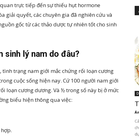
 quan trực tiếp đến sự thiếu hụt hormone
hóa giải quyết, các chuyên gia đã nghiên cứu và
guồn gốc từ các thảo dược tự nhiên tốt cho sinh
 sinh lý nam do đâu?
, tình trạng nam giới mắc chứng rối loạn cương
trong cuộc sống hiện nay. Cứ 100 người nam giới
rối loạn cương dương. Và ½ trong số này bị ở mức
D
ờng biểu hiện thông qua việc:
T
Án
Cả
ch
 hợp.
dụ