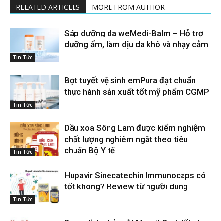
RELATED ARTICLES
MORE FROM AUTHOR
Sáp dưỡng da weMedi-Balm – Hỗ trợ
dưỡng ẩm, làm dịu da khô và nhạy cảm
Tin Tức
Bọt tuyết vệ sinh emPura đạt chuẩn
thực hành sản xuất tốt mỹ phẩm CGMP
Tin Tức
Dầu xoa Sông Lam được kiểm nghiệm
chất lượng nghiêm ngặt theo tiêu
chuẩn Bộ Y tế
Tin Tức
Hupavir Sinecatechin Immunocaps có
tốt không? Review từ người dùng
Tin Tức