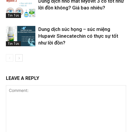
Dung dịch nhỏ mắt Myovit 3 có tốt như
lời đồn không? Giá bao nhiêu?
Tin Tức
Dung dịch súc họng – súc miệng
Hupavir Sinecatechin có thực sự tốt
như lời đồn?
Tin Tức
LEAVE A REPLY