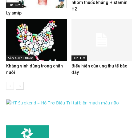
nhóm thuốc kháng Histamin
Tin Tức
H2
Lỵ amip
Sản Xuất Thuốc
Tin Tức
Kháng sinh dùng trong chăn
Biểu hiện của ung thư tế bào
nuôi
đáy