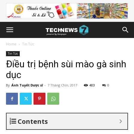
Home
Tin Tức
Tin Tức
Điều trị bệnh sùi mào gà sinh
dục
By
Ánh Tuyết Dược sĩ
-
7 Tháng Chín, 2017
403
0
Contents