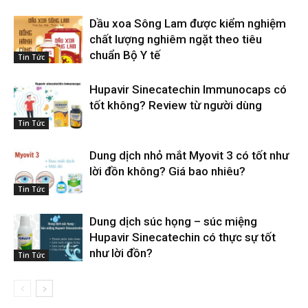
Dầu xoa Sông Lam được kiểm nghiệm
chất lượng nghiêm ngặt theo tiêu
chuẩn Bộ Y tế
Tin Tức
Hupavir Sinecatechin Immunocaps có
tốt không? Review từ người dùng
Tin Tức
Dung dịch nhỏ mắt Myovit 3 có tốt như
lời đồn không? Giá bao nhiêu?
Tin Tức
Dung dịch súc họng – súc miệng
Hupavir Sinecatechin có thực sự tốt
như lời đồn?
Tin Tức