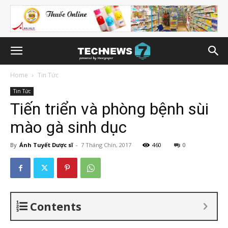
Home
Tin Tức
Tin Tức
Tiến triển và phòng bệnh sùi
mào gà sinh dục
By
Ánh Tuyết Dược sĩ
-
7 Tháng Chín, 2017
460
0
Contents