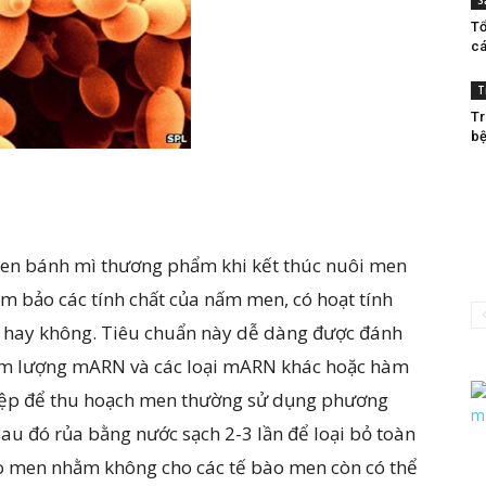
S
Tổ
cá
T
Tr
bệ
en bánh mì thương phẩm khi kết thúc nuôi men
ảm bảo các tính chất của nấm men, có hoạt tính
t hay không. Tiêu chuẩn này dễ dàng được đánh
hàm lượng mARN và các loại mARN khác hoặc hàm
hiệp để thu hoạch men thường sử dụng phương
sau đó rủa bằng nước sạch 2-3 lần để loại bỏ toàn
o men nhằm không cho các tế bào men còn có thể