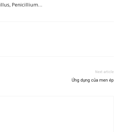
llus, Penicillium…
Next article
Ứng dụng của men ép