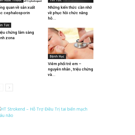
ản Xuất Thuốc
Tin Tức
ng quan về sản xuất
Những kiến thức cần nhớ
c cephalosporin
về phục hồi chức năng
hô...
in Tức
iệu chứng lâm sàng
nh zona
Bệnh Học
Viêm phổi trẻ em –
nguyên nhân , triệu chứng
và...