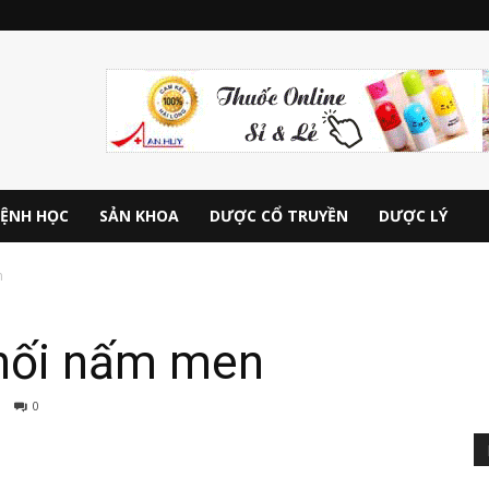
ỆNH HỌC
SẢN KHOA
DƯỢC CỔ TRUYỀN
DƯỢC LÝ
n
khối nấm men
0