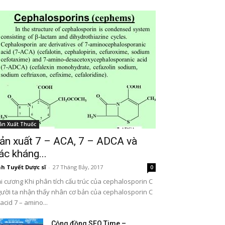
ản Xuất Thuốc
ản xuất 7 – ACA, 7 – ADCA và
ác kháng...
h Tuyết Dược sĩ
-
27 Tháng Bảy, 2017
0
i cương Khi phân tích cấu trúc của cephalosporin C
ười ta nhận thấy nhân cơ bản của cephalosporin C
 acid 7 – amino...
Cộng đồng SEO Time –