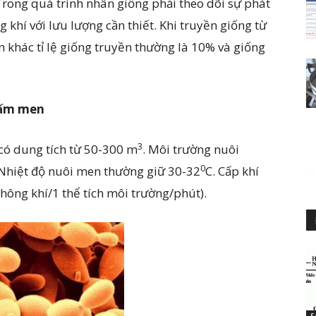
 Trong quá trình nhân giống phải theo dõi sự phát
 khí với lưu lượng cần thiết. Khi truyền giống từ
 khác tỉ lệ giống truyền thường là 10% và giống
nấm men
3
có dung tích từ 50-300 m
. Môi trường nuôi
0
 Nhiệt độ nuôi men thường giữ 30-32
C. Cấp khí
không khí/1 thể tích môi trường/phút).