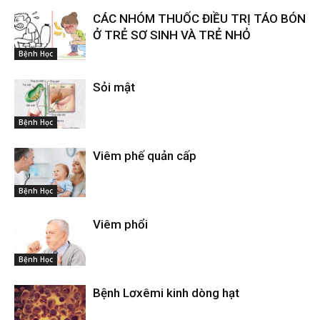
CÁC NHÓM THUỐC ĐIỀU TRỊ TÁO BÓN
Ở TRẺ SƠ SINH VÀ TRẺ NHỎ
Bệnh Học
Sỏi mật
Bệnh Học
Viêm phế quản cấp
Bệnh Học
Viêm phổi
Bệnh Học
Bệnh Lơxêmi kinh dòng hạt