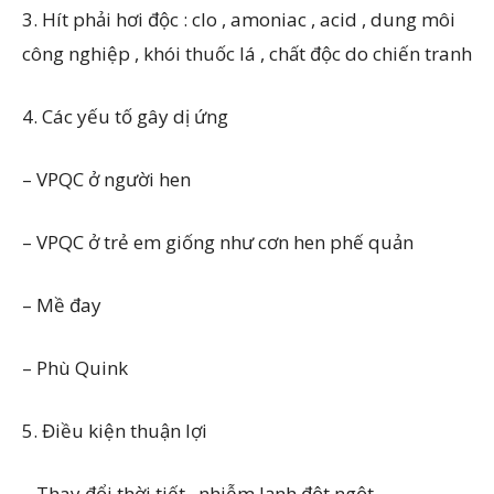
3. Hít phải hơi độc : clo , amoniac , acid , dung môi
công nghiệp , khói thuốc lá , chất độc do chiến tranh
4. Các yếu tố gây dị ứng
– VPQC ở người hen
– VPQC ở trẻ em giống như cơn hen phế quản
– Mề đay
– Phù Quink
5. Điều kiện thuận lợi
– Thay đổi thời tiết , nhiễm lạnh đột ngột