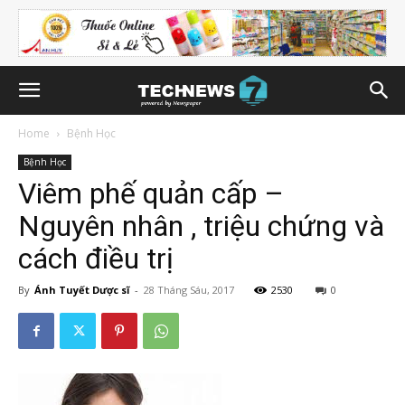
Home
Bệnh Học
Bệnh Học
Viêm phế quản cấp –
Nguyên nhân , triệu chứng và
cách điều trị
By
Ánh Tuyết Dược sĩ
-
28 Tháng Sáu, 2017
2530
0