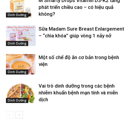
M’Smarty Drops Vitamin D3-K2 tăng
phát triển chiều cao – có hiệu quả
không?
Dinh Dưỡng
Sữa Madam Sure Breast Enlargement
– “chìa khóa” giúp vòng 1 nảy nở
Dinh Dưỡng
Một số chế độ ăn cơ bản trong bệnh
viện
Dinh Dưỡng
Vai trò dinh dưỡng trong các bệnh
nhiễm khuẩn bệnh mạn tính và miễn
dịch
Dinh Dưỡng