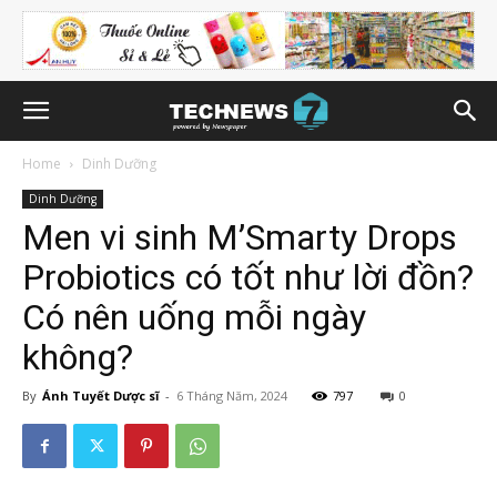
Home
Dinh Dưỡng
Dinh Dưỡng
Men vi sinh M’Smarty Drops
Probiotics có tốt như lời đồn?
Có nên uống mỗi ngày
không?
By
Ánh Tuyết Dược sĩ
-
6 Tháng Năm, 2024
797
0