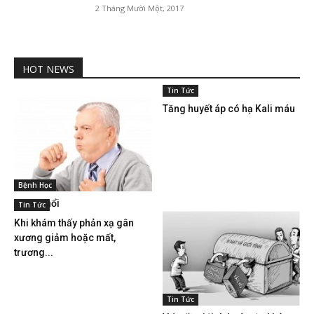
2 Tháng Mười Một, 2017
HOT NEWS
Tin Tức
Tăng huyết áp có hạ Kali máu
Bệnh Học
Viêm phổi
Tin Tức
Khi khám thấy phản xạ gân
xương giảm hoặc mất,
trương...
Tin Tức