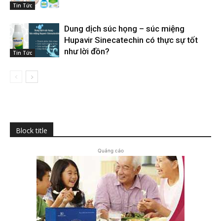
Tin Tức
Dung dịch súc họng – súc miệng
Hupavir Sinecatechin có thực sự tốt
như lời đồn?
Tin Tức
Block title
Quảng cáo