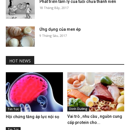
Phát triển tâm lý của tuổi chưa thành niên
18 Tháng Bảy, 2017
Ứng dụng của men ép
9 Tháng Sáu, 2017
HOT NEWS
Dinh Dưỡng
Tin Tức
Vai trò , nhu cầu , nguồn cung
Hội chứng tăng áp lực nội sọ
cấp protein cho...
Tin Tức