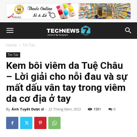
Home
Tin Tức
Tin Tức
Kem bôi viêm da Tuệ Châu
– Lời giải cho nỗi đau và sự
mất dấu vân tay trong viêm
da cơ địa ở tay
By
Ánh Tuyết Dược sĩ
-
22 Tháng Năm, 2023
1591
0