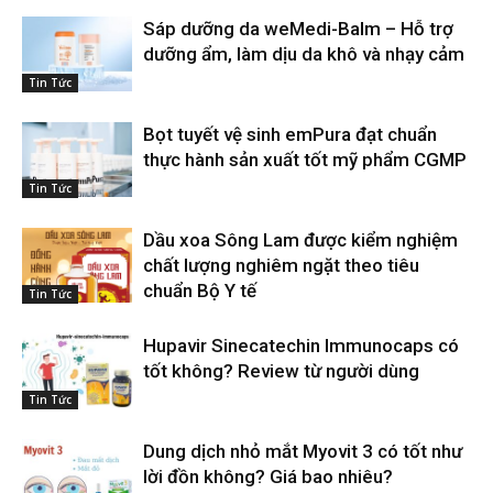
Sáp dưỡng da weMedi-Balm – Hỗ trợ
dưỡng ẩm, làm dịu da khô và nhạy cảm
Tin Tức
Bọt tuyết vệ sinh emPura đạt chuẩn
thực hành sản xuất tốt mỹ phẩm CGMP
Tin Tức
Dầu xoa Sông Lam được kiểm nghiệm
chất lượng nghiêm ngặt theo tiêu
chuẩn Bộ Y tế
Tin Tức
Hupavir Sinecatechin Immunocaps có
tốt không? Review từ người dùng
Tin Tức
Dung dịch nhỏ mắt Myovit 3 có tốt như
lời đồn không? Giá bao nhiêu?