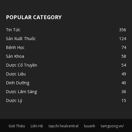
POPULAR CATEGORY
Tin Tức
356
Sản Xuất Thuốc
124
Bệnh Học
74
Sản Khoa
58
Dược Cổ Truyền
54
Dược Liệu
49
Dinh Dưỡng
40
Dược Lâm Sàng
36
Dược Lý
15
Giới Thiệu
Liên Hệ
tapchi healcentral
luuanh
tamguong.vn/