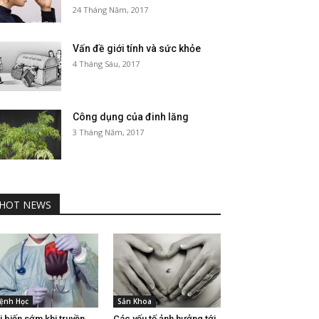
24 Tháng Năm, 2017
Vấn đề giới tính và sức khỏe
4 Tháng Sáu, 2017
Công dụng của đinh lăng
3 Tháng Năm, 2017
HOT NEWS
ệnh Học
Sản Khoa
i biến sớm khi truyền
Các yếu tố ảnh hưởng tới