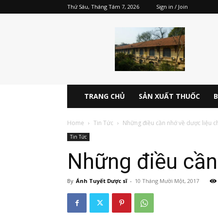
Thứ Sáu, Tháng Tám 7, 2026
Sign in / Join
Dược
điển
Việt
Nam
5
V
pdf
TRANG CHỦ
SẢN XUẤT THUỐC
B
online
miễn
Home
Tin Tức
Những điều cần nhớ về dược liệu 
phí
Tin Tức
Những điều cần
By
Ánh Tuyết Dược sĩ
-
10 Tháng Mười Một, 2017