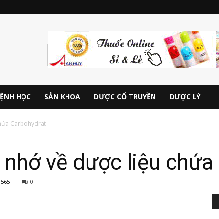
ỆNH HỌC
SẢN KHOA
DƯỢC CỔ TRUYỀN
DƯỢC LÝ
chứa Carbohydrat
 nhớ về dược liệu chứa
565
0