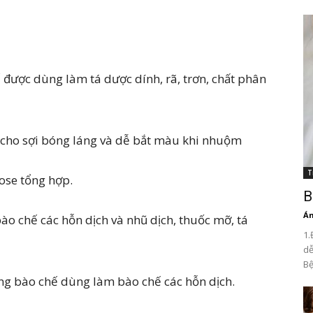
 được dùng làm tá dược dính, rã, trơn, chất phân
 cho sợi bóng láng và dễ bắt màu khi nhuộm
T
lose tổng hợp.
B
Án
ào chế các hỗn dịch và nhũ dịch, thuốc mỡ, tá
1.
dễ
Bệ
ong bào chế dùng làm bào chế các hỗn dịch.