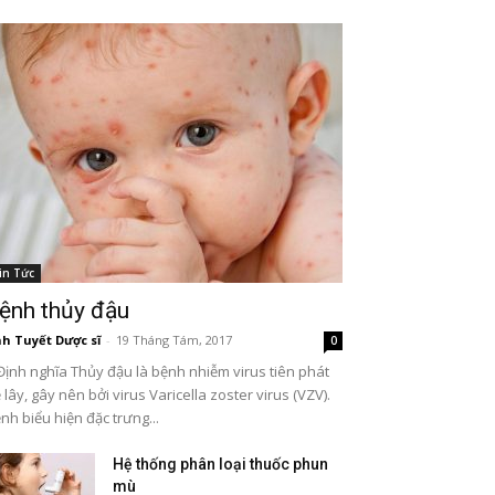
in Tức
ệnh thủy đậu
h Tuyết Dược sĩ
-
19 Tháng Tám, 2017
0
Định nghĩa Thủy đậu là bệnh nhiễm virus tiên phát
 lây, gây nên bởi virus Varicella zoster virus (VZV).
nh biểu hiện đặc trưng...
Hệ thống phân loại thuốc phun
mù