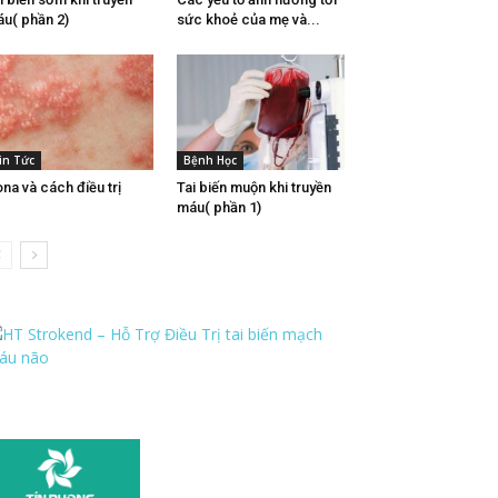
u( phần 2)
sức khoẻ của mẹ và...
in Tức
Bệnh Học
na và cách điều trị
Tai biến muộn khi truyền
máu( phần 1)