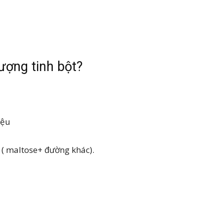
ượng tinh bột?
iệu
 ( maltose+ đường khác).