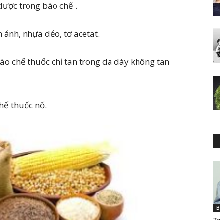
dược trong bào chế .
m ảnh, nhựa dẻo, tơ acetat.
bào chế thuốc chỉ tan trong dạ dày không tan
chế thuốc nổ.
B
Ta