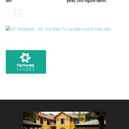
ẩm
phát, cho người bệnh...