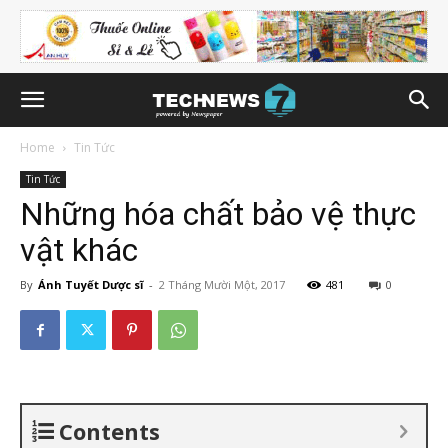
Home
Tin Tức
Tin Tức
Những hóa chất bảo vệ thực
vật khác
By
Ánh Tuyết Dược sĩ
-
2 Tháng Mười Một, 2017
481
0
Contents