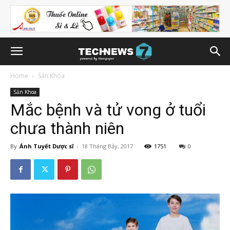
Home
Sản Khoa
Sản Khoa
Mắc bệnh và tử vong ở tuổi
chưa thành niên
By
Ánh Tuyết Dược sĩ
-
18 Tháng Bảy, 2017
1751
0