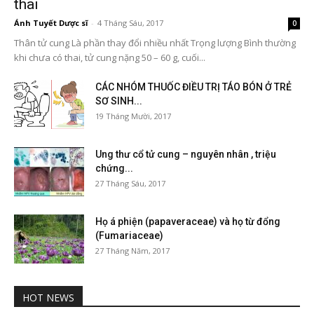
thai
Ánh Tuyết Dược sĩ
-
4 Tháng Sáu, 2017
0
Thân tử cung Là phần thay đổi nhiều nhất Trọng lượng Bình thường
khi chưa có thai, tử cung nặng 50 – 60 g, cuối...
CÁC NHÓM THUỐC ĐIỀU TRỊ TÁO BÓN Ở TRẺ
SƠ SINH...
19 Tháng Mười, 2017
Ung thư cổ tử cung – nguyên nhân , triệu
chứng...
27 Tháng Sáu, 2017
Họ á phiện (papaveraceae) và họ từ đổng
(Fumariaceae)
27 Tháng Năm, 2017
HOT NEWS