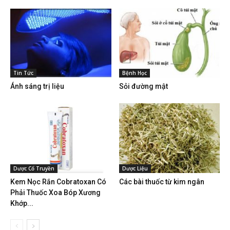
Tin Tức
Bệnh Học
Ánh sáng trị liệu
Sỏi đường mật
Dược Cổ Truyền
Dược Liệu
Kem Nọc Rắn Cobratoxan Có
Các bài thuốc từ kim ngân
Phải Thuốc Xoa Bóp Xương
Khớp...