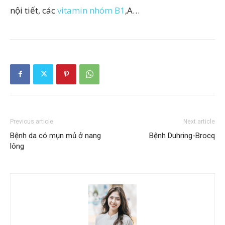
nội tiết, các
vitamin nhóm B1
,A…
Previous article
Next article
Bệnh da có mụn mủ ở nang
Bệnh Duhring-Brocq
lông