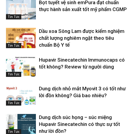
Bọt tuyết vệ sinh emPura đạt chuẩn
thực hành sản xuất tốt mỹ phẩm CGMP
Tin Tức
Dầu xoa Sông Lam được kiểm nghiệm
chất lượng nghiêm ngặt theo tiêu
chuẩn Bộ Y tế
Tin Tức
Hupavir Sinecatechin Immunocaps có
tốt không? Review từ người dùng
Tin Tức
Dung dịch nhỏ mắt Myovit 3 có tốt như
lời đồn không? Giá bao nhiêu?
Tin Tức
Dung dịch súc họng – súc miệng
Hupavir Sinecatechin có thực sự tốt
như lời đồn?
Tin Tức