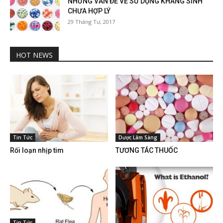
NHỮNG VẤN ĐỀ VỀ SỬ DỤNG KHÁNG SINH
CHƯA HỢP LÝ
29 Tháng Tư, 2017
HOT NEWS
Tin Tức
Dược Lâm Sàng
Rối loạn nhịp tim
TƯƠNG TÁC THUỐC
Tin Tức