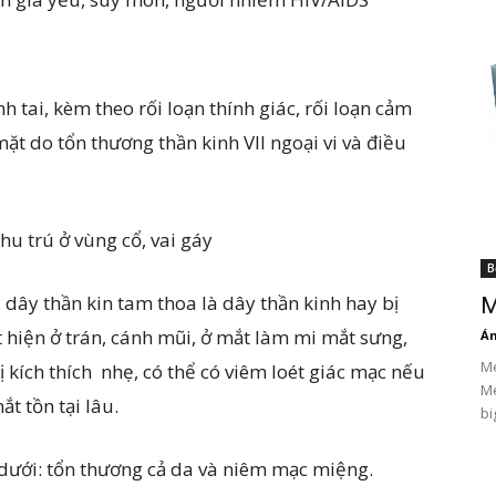
h tai, kèm theo rối loạn thính giác, rối loạn cảm
mặt do tổn thương thần kinh VII ngoại vi và điều
hu trú ở vùng cổ, vai gáy
B
dây thần kin tam thoa là dây thần kinh hay bị
M
 hiện ở trán, cánh mũi, ở mắt làm mi mắt sưng,
Án
Me
 kích thích nhẹ, có thể có viêm loét giác mạc nếu
Me
t tồn tại lâu.
bi
dưới: tổn thương cả da và niêm mạc miệng.