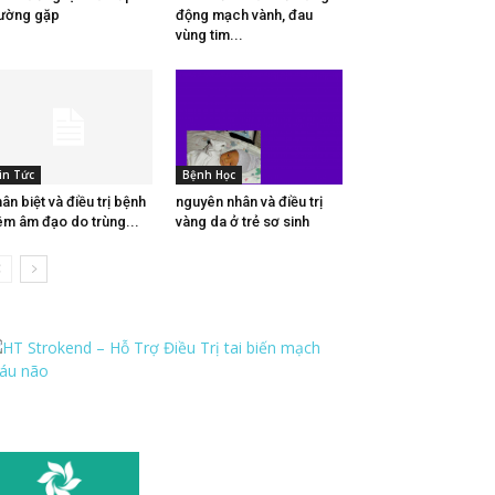
ường gặp
động mạch vành, đau
vùng tim...
in Tức
Bệnh Học
ân biệt và điều trị bệnh
nguyên nhân và điều trị
êm âm đạo do trùng...
vàng da ở trẻ sơ sinh