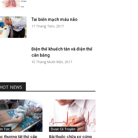
Tai biến mạch máu não
17 Tháng Tám, 2017
Điện thế khuếch tán và điện thế
cân bằng
10 Tháng Mười Một, 2017
HOT NEWS
in Tức
Dược Cổ Truyền
c thương tật thứ cấp
Bài thuốc chữa xơ cứng