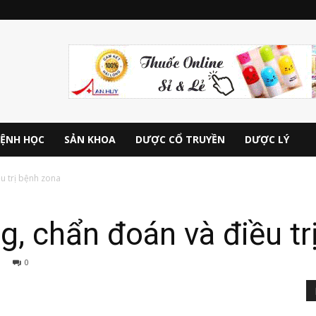
ỆNH HỌC
SẢN KHOA
DƯỢC CỔ TRUYỀN
DƯỢC LÝ
u trị bệnh zona
g, chẩn đoán và điều tr
0