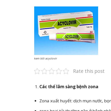
kem bôi acyclovir
Rate this post
Các thể lâm sàng bệnh zona
Zona xuất huyết: dịch mụn nước, b
zona hoại tử: thường gặp ở bệnh nh