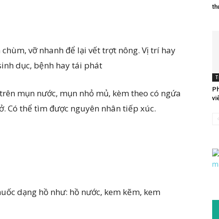
th
ùm, vỡ nhanh để lại vết trợt nông. Vị trí hay
inh dục, bệnh hay tái phát
T
Ph
, trên mụn nước, mụn nhỏ mủ, kèm theo có ngứa
vi
ở. Có thể tìm được nguyên nhân tiếp xúc.
thuốc dạng hồ như: hồ nước, kem kẽm, kem