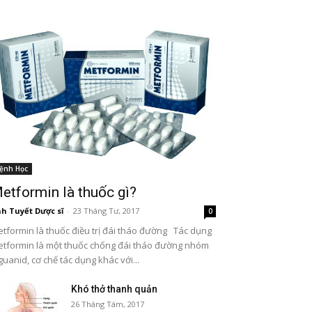
ệnh Học
etformin là thuốc gì?
h Tuyết Dược sĩ
-
23 Tháng Tư, 2017
0
tformin là thuốc điều trị đái tháo đường Tác dụng
tformin là một thuốc chống đái tháo đường nhóm
guanid, cơ chế tác dụng khác với...
Khó thở thanh quản
26 Tháng Tám, 2017