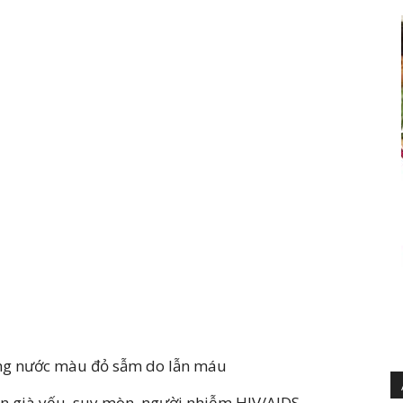
ọng nước màu đỏ sẫm do lẫn máu
ân già yếu, suy mòn, người nhiễm HIV/AIDS