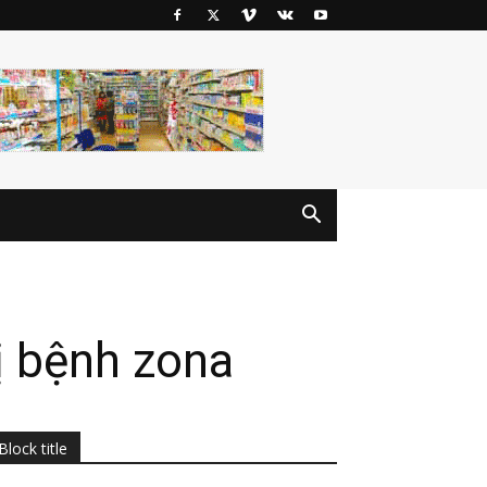
ị bệnh zona
Block title