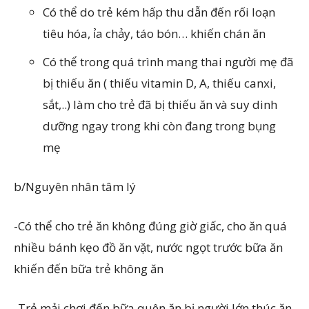
Có thể do trẻ kém hấp thu dẫn đến rối loạn
tiêu hóa, ỉa chảy, táo bón… khiến chán ăn
Có thể trong quá trình mang thai người mẹ đã
bị thiếu ăn ( thiếu vitamin D, A, thiếu canxi,
sắt,..) làm cho trẻ đã bị thiếu ăn và suy dinh
dưỡng ngay trong khi còn đang trong bụng
mẹ
b/Nguyên nhân tâm lý
-Có thể cho trẻ ăn không đúng giờ giấc, cho ăn quá
nhiều bánh kẹo đồ ăn vặt, nước ngọt trước bữa ăn
khiến đến bữa trẻ không ăn
-Trẻ mải chơi đến bữa quên ăn bị người lớn thúc ăn,