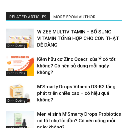
RELATED ARTICLES
MORE FROM AUTHOR
WIZEE MULTIVITAMIN – BỔ SUNG
VITAMIN TỔNG HỢP CHO CON THẬT
DỄ DÀNG!
Dinh Dưỡng
Kẽm hữu cơ Zinc Ocecri của Ý có tốt
không? Có nên sử dụng mỗi ngày
không?
Dinh Dưỡng
M’Smarty Drops Vitamin D3-K2 tăng
phát triển chiều cao – có hiệu quả
không?
Dinh Dưỡng
Men vi sinh M’Smarty Drops Probiotics
có tốt như lời đồn? Có nên uống mỗi
ngày không?
Dinh Dưỡng