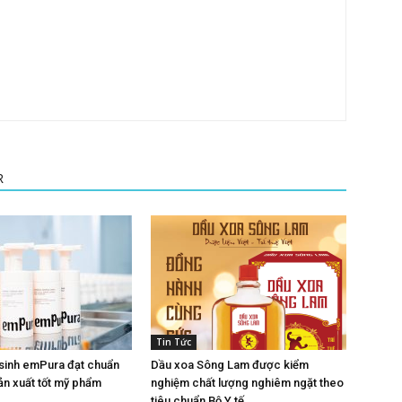
R
Tin Tức
ệ sinh emPura đạt chuẩn
Dầu xoa Sông Lam được kiểm
ản xuất tốt mỹ phẩm
nghiệm chất lượng nghiêm ngặt theo
tiêu chuẩn Bộ Y tế