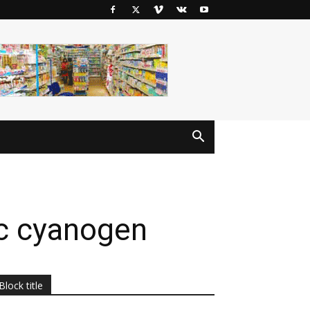
ác cyanogen
Block title