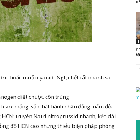
Cô
T
Ph
hấ
dric hoặc muối cyanid -&gt; chết rất nhanh và
anogen diệt chuột, côn trùng
d cao: măng, sắn, hạt hạnh nhân đắng, nấm độc…
g HCN: truyền Natri nitroprussid nhanh, kéo dài
 nồng độ HCN cao nhưng thiếu biện pháp phòng