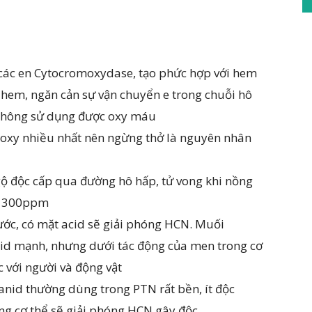
 các en Cytocromoxydase, tạo phức hợp với hem
 hem, ngăn cản sự vận chuyển e trong chuỗi hô
o không sử dụng được oxy máu
 oxy nhiều nhất nên ngừng thở là nguyên nhân
ộ độc cấp qua đường hô hấp, tử vong khi nồng
độ 300ppm
ước, có mặt acid sẽ giải phóng HCN. Muối
cid mạnh, nhưng dưới tác động của men trong cơ
c với người và động vật
anid thường dùng trong PTN rất bền, ít độc
ong cơ thể sẽ giải phóng HCN gây độc.