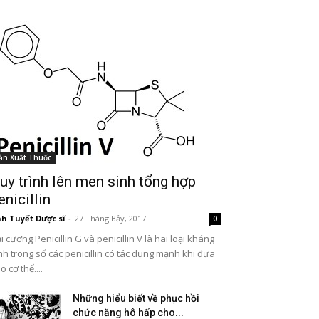
ản Xuất Thuốc
uy trình lên men sinh tổng hợp
enicillin
h Tuyết Dược sĩ
-
27 Tháng Bảy, 2017
0
i cương Penicillin G và penicillin V là hai loại kháng
nh trong số các penicillin có tác dụng mạnh khi đưa
o cơ thể....
Những hiểu biết về phục hồi
chức năng hô hấp cho...