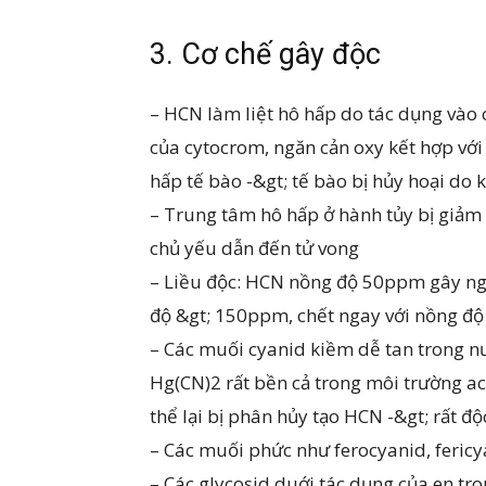
3. Cơ chế gây độc
– HCN làm liệt hô hấp do tác dụng vào
của cytocrom, ngăn cản oxy kết hợp với
hấp tế bào -&gt; tế bào bị hủy hoại d
– Trung tâm hô hấp ở hành tủy bị giảm
chủ yếu dẫn đến tử vong
– Liều độc: HCN nồng độ 50ppm gây ng
độ &gt; 150ppm, chết ngay với nồng 
– Các muối cyanid kiềm dễ tan trong n
Hg(CN)2 rất bền cả trong môi trường a
thể lại bị phân hủy tạo HCN -&gt; rất độ
– Các muối phức như ferocyanid, fericy
– Các glycosid duới tác dụng của en tr