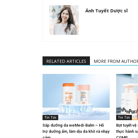
Ánh Tuyết Dược sĩ
RELATED ARTICLES
MORE FROM AUTHO
Tin Tức
Tin Tức
Sáp dưỡng da weMedi-Balm – Hỗ
Bọt tuyết v
trợ dưỡng ẩm, làm dịu da khô và nhạy
thực hành s
cảm
CGMP