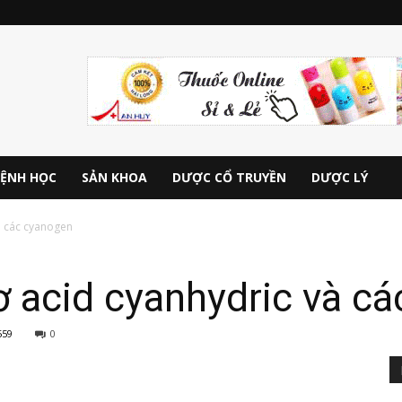
ỆNH HỌC
SẢN KHOA
DƯỢC CỔ TRUYỀN
DƯỢC LÝ
à các cyanogen
 acid cyanhydric và c
559
0