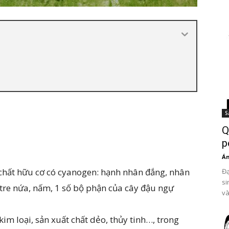
S
Q
p
Án
 chất hữu cơ có cyanogen: hạnh nhân đắng, nhân
Đạ
si
tre nứa, nấm, 1 số bộ phận của cây đậu ngự
và
im loại, sản xuất chất dẻo, thủy tinh…, trong