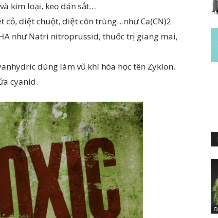
và kim loại, keo dán sắt…
ệt cỏ, diệt chuột, diệt côn trùng…như Ca(CN)2
 HA như Natri nitroprussid, thuốc trị giang mai,
cyanhydric dùng làm vũ khí hóa học tên Zyklon.
ứa cyanid.
D