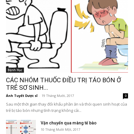
Bệnh Học
CÁC NHÓM THUỐC ĐIỀU TRỊ TÁO BÓN Ở
TRẺ SƠ SINH...
Ánh Tuyết Dược sĩ
-
19 Tháng Mười, 2017
0
Sau một thời gian thay đổi khẩu phần ăn và thói quen sinh hoạt của
trẻ bị táo bón nhưng tình trạng không cải...
Vận chuyển qua màng tế bào
10 Tháng Mười Một, 2017