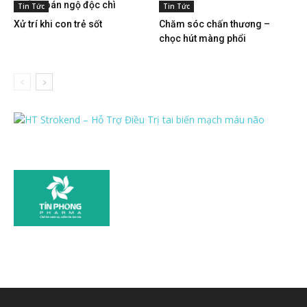
Chẩn đoán ngộ độc chì
Tin Tức
Tin Tức
Xử trí khi con trẻ sốt
Chăm sóc chấn thương –
chọc hút màng phổi