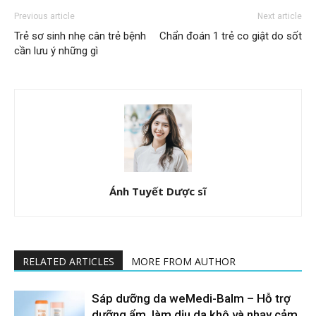
Previous article
Next article
Trẻ sơ sinh nhẹ cân trẻ bệnh
Chẩn đoán 1 trẻ co giật do sốt
cần lưu ý những gì
Ánh Tuyết Dược sĩ
RELATED ARTICLES
MORE FROM AUTHOR
Sáp dưỡng da weMedi-Balm – Hỗ trợ
dưỡng ẩm, làm dịu da khô và nhạy cảm