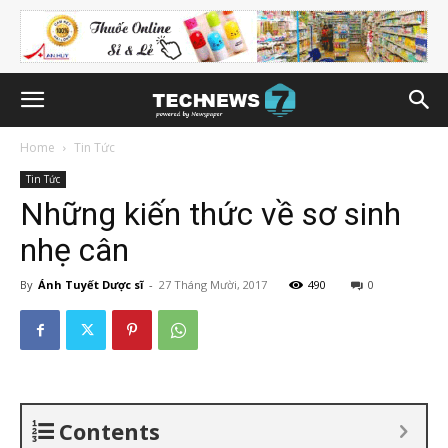
Home
Tin Tức
Tin Tức
Những kiến thức về sơ sinh
nhẹ cân
By
Ánh Tuyết Dược sĩ
-
27 Tháng Mười, 2017
490
0
Contents