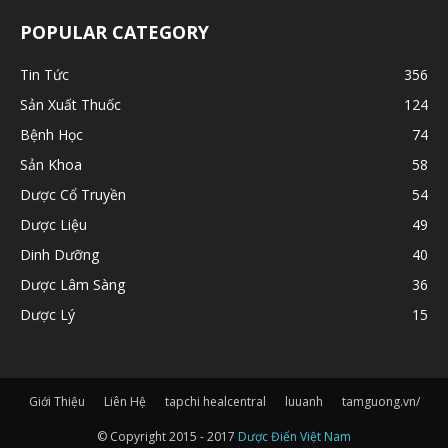
POPULAR CATEGORY
Tin Tức
356
Sản Xuất Thuốc
124
Bệnh Học
74
Sản Khoa
58
Dược Cổ Truyền
54
Dược Liệu
49
Dinh Dưỡng
40
Dược Lâm Sàng
36
Dược Lý
15
Giới Thiệu
Liên Hệ
tapchi healcentral
luuanh
tamguong.vn/
© Copyright 2015 - 2017
Dược Điển Việt Nam