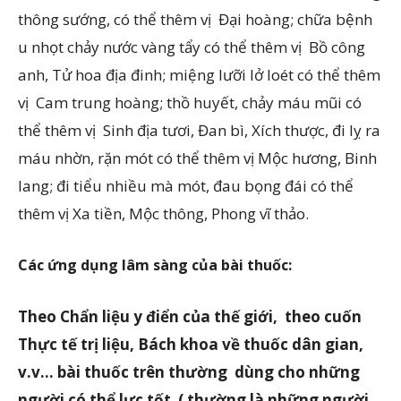
thông sướng, có thể thêm vị Đại hoàng; chữa bệnh
u nhọt chảy nước vàng tẩy có thể thêm vị Bồ công
anh, Tử hoa địa đinh; miệng lưỡi lở loét có thể thêm
vị Cam trung hoàng; thồ huyết, chảy máu mũi có
thể thêm vị Sinh địa tươi, Đan bì, Xích thược, đi lỵ ra
máu nhờn, rặn mót có thể thêm vị Mộc hương, Binh
lang; đi tiểu nhiều mà mót, đau bọng đái có thể
thêm vị Xa tiền, Mộc thông, Phong vĩ thảo.
Các ứng dụng lâm sàng của bài thuốc:
Theo Chẩn liệu y điển
của thế giới
,
theo cuốn
Thực tế trị liệu, Bách khoa về thuốc dân gian,
v.v… bài thuốc trên
thường
dùng cho
những
người có thể lực tốt
( thường là những người