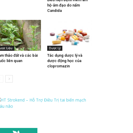
hộ-âm đạo do nấm
Candida
ược Liệu
Dược Lý
m thảo đất và các bài
Tác dụng dược lý và
uốc liên quan
dược động học của
clopromazin