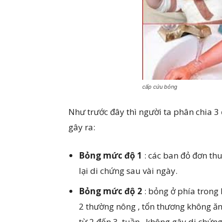
cấp cứu bỏng
Như trước đây thì người ta phân chia 
gây ra:
Bỏng mức độ 1
: các ban đỏ đơn thu
lại di chứng sau vài ngày.
Bỏng mức độ 2
: bỏng ở phía trong
2 thường nông , tổn thương không ăn
từ 2 đến 3. tuần , không gây di chứn