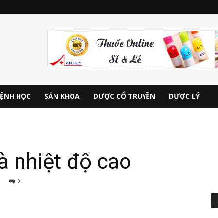
ỆNH HỌC
SẢN KHOA
DƯỢC CỔ TRUYỀN
DƯỢC LÝ
à nhiệt độ cao
0