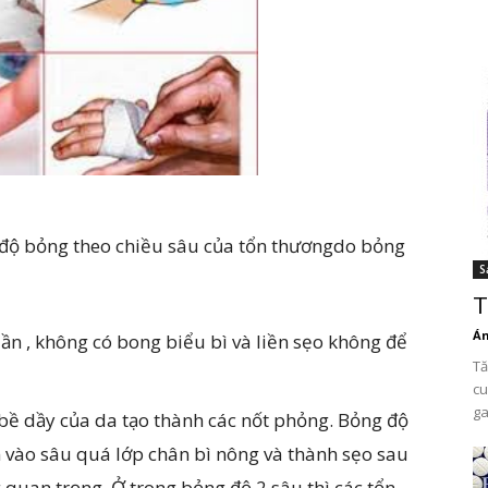
3 độ bỏng theo chiều sâu của tổn thươngdo bỏng
S
T
Án
ần , không có bong biểu bì và liền sẹo không để
Tă
cu
ga
 bề dầy của da tạo thành các nốt phỏng. Bỏng độ
 vào sâu quá lớp chân bì nông và thành sẹo sau
g quan trọng. Ở trong bỏng độ 2 sâu thì các tổn