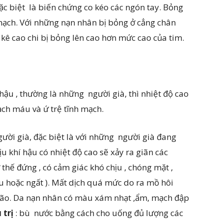
c biệt là biến chứng co kéo các ngón tay. Bỏng
mạch. Với những nạn nhân bị bỏng ở cẳng chân
 kê cao chi bị bỏng lên cao hơn mức cao của tim.
 hậu , thường là những người già, thì nhiệt độ cao
ạch máu và ứ trệ tĩnh mạch.
gười già, đặc biệt là với những người già đang
ịu khí hậu có nhiệt độ cao sẽ xảy ra giãn các
hế đứng , có cảm giác khó chịu , chóng mặt ,
hỉu hoặc ngất ). Mất dịch quá mức do ra mồ hôi
ão. Da nạn nhân có màu xám nhạt ,ẩm, mạch đập
 trị
: bù nước bằng cách cho uống đủ lượng các