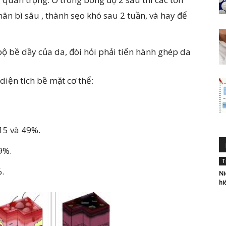
hân bì sâu , thành sẹo khó sau 2 tuần, và hay để
ộ bề dầy của da, đòi hỏi phải tiến hành ghép da
iện tích bề mặt cơ thể:
15 và 49%.
9%.
T
.
Ni
hi