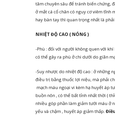
tâm chuyên sâu để tránh biến chứng, đặ
ở mắt cá cổ chân có nguy cơ viêm tĩnh 
hay bàn tay thì quan trọng nhất là phải
NHIỆT ĐỘ CAO (
NÓNG
)
-Phù : đối với người không quen với khí
có thể gây ra phù ở chi dưới do giãn m
-Suy nhược do nhiệt độ cao : ở những n
điều trị bằng thuốc lợi niệu, mà phải ch
mạch máu ngoại vi kèm hạ huyết áp tư t
buồn nôn , có thể bất tỉnh nhất thời ( t
nhiều góp phần làm giảm tưới máu ở n
yếu và chậm , huyết áp giảm thấp.
Điều