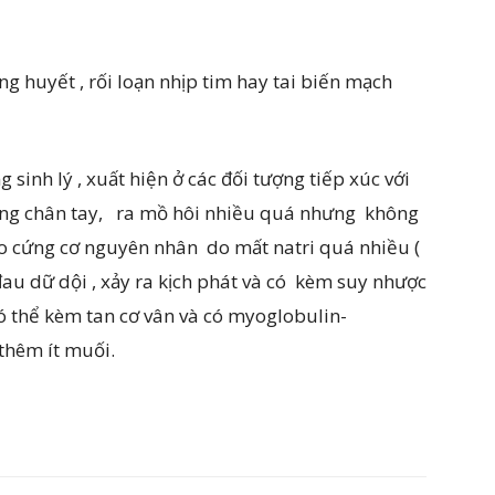
ng huyết , rối loạn nhịp tim hay tai biến mạch
g sinh lý , xuất hiện ở các đối tượng tiếp xúc với
 động chân tay, ra mồ hôi nhiều quá nhưng không
Co cứng cơ nguyên nhân do mất natri quá nhiều (
đau dữ dội , xảy ra kịch phát và có kèm suy nhược
 có thể kèm tan cơ vân và có myoglobulin-
thêm ít muối.