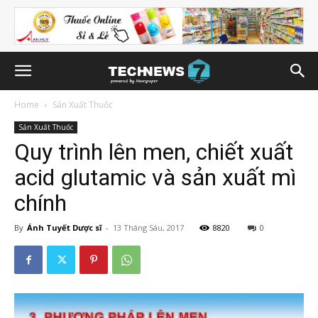
Home
Sản Xuất Thuốc
Sản Xuất Thuốc
Quy trình lên men, chiết xuất
acid glutamic và sản xuất mì
chính
By
Ánh Tuyết Dược sĩ
-
13 Tháng Sáu, 2017
8820
0