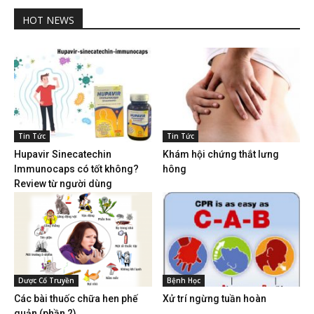
HOT NEWS
Tin Tức
Tin Tức
Hupavir Sinecatechin
Khám hội chứng thắt lưng
Immunocaps có tốt không?
hông
Review từ người dùng
Dược Cổ Truyền
Bệnh Học
Các bài thuốc chữa hen phế
Xử trí ngừng tuần hoàn
quản (phần 2)