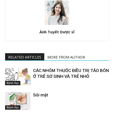
Ánh Tuyết Dược sĩ
RELATED ARTICLES
MORE FROM AUTHOR
CÁC NHÓM THUỐC ĐIỀU TRỊ TÁO BÓN
Ở TRẺ SƠ SINH VÀ TRẺ NHỎ
Bệnh Học
Sỏi mật
Bệnh Học