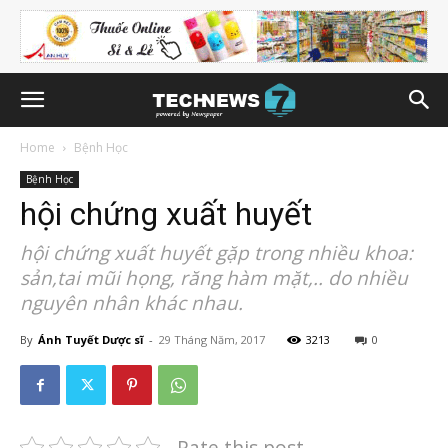
Home
Bệnh Học
Bệnh Học
hội chứng xuất huyết
hội chứng xuất huyết gặp trong nhiều khoa:
sản,tai mũi họng, răng hàm mặt,.. do nhiều
nguyên nhân khác nhau.
By
Ánh Tuyết Dược sĩ
-
29 Tháng Năm, 2017
3213
0
Rate this post