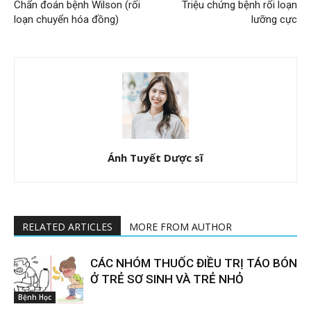
Chẩn đoán bệnh Wilson (rối
Triệu chứng bệnh rối loạn
loạn chuyển hóa đồng)
lưỡng cực
Ánh Tuyết Dược sĩ
RELATED ARTICLES
MORE FROM AUTHOR
CÁC NHÓM THUỐC ĐIỀU TRỊ TÁO BÓN
Ở TRẺ SƠ SINH VÀ TRẺ NHỎ
Bệnh Học