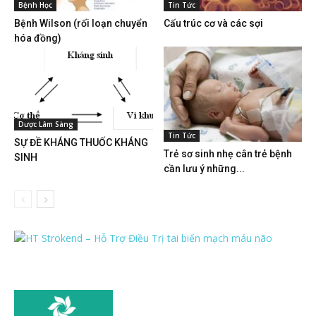
Bệnh Học
Tin Tức
Bệnh Wilson (rối loạn chuyển
Cấu trúc cơ và các sợi
hóa đồng)
Dược Lâm Sàng
Tin Tức
SỰ ĐỀ KHÁNG THUỐC KHÁNG
Trẻ sơ sinh nhẹ cân trẻ bệnh
SINH
cần lưu ý những...