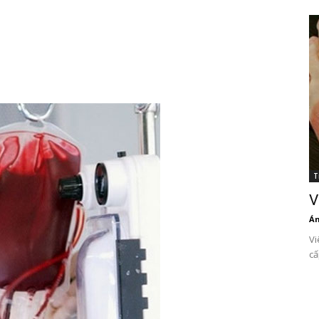
T
V
Án
Vi
cấ