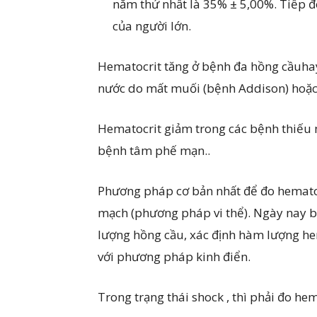
năm thứ nhất là 35% ± 5,00%. Tiếp đó v
của người lớn.
Hematocrit tăng ở bệnh đa hồng cầuhay
nước do mất muối (bệnh Addison) hoặc
Hematocrit giảm trong các bệnh thiếu m
bệnh tâm phế mạn..
Phương pháp cơ bản nhất để đo hemato
mạch (phương pháp vi thể). Ngày nay bằ
lượng hồng cầu, xác định hàm lượng hem
với phương pháp kinh điển.
Trong trạng thái shock , thì phải đo h