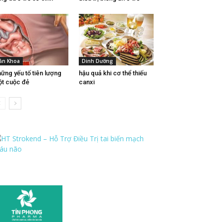
ản Khoa
Dinh Dưỡng
ững yếu tố tiên lượng
hậu quả khi cơ thể thiếu
t cuộc đẻ
canxi