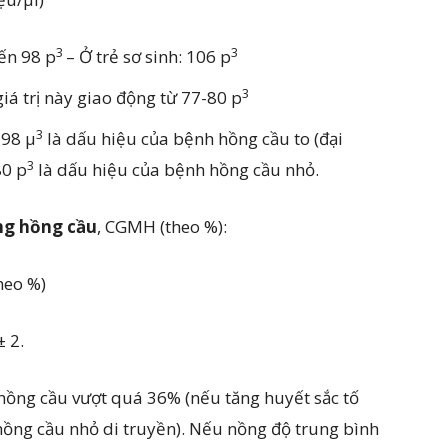
3
3
đến 98 p
– Ở trẻ sơ sinh: 106 p
3
giá trị này giao động từ 77-80 p
3
 98 µ
là dấu hiệu của bệnh hồng cầu to (đại
3
80 p
là dấu hiệu của bệnh hồng cầu nhỏ.
ng hồng cầu
, CGMH (theo %):
heo %)
± 2.
ồng cầu vượt quá 36% (nếu tăng huyết sắc tố
hồng cầu nhỏ di truyền). Nếu nồng độ trung bình