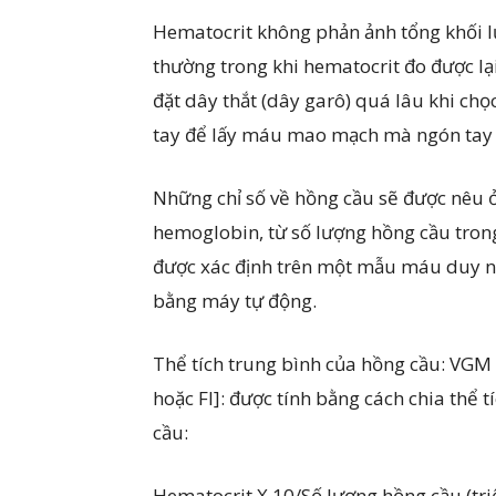
Hematocrit không phản ảnh tổng khối l
thường trong khi hematocrit đo được lạ
đặt dây thắt (dây garô) quá lâu khi ch
tay để lấy máu mao mạch mà ngón tay đ
Những chỉ số về hồng cầu sẽ được nêu 
hemoglobin, từ số lượng hồng cầu trong 
được xác định trên một mẫu máu duy nh
bằng máy tự động.
Thể tích trung bình của hồng cầu: VGM
hoặc Fl]: được tính bằng cách chia thể 
cầu:
Hematocrit X 10/Số lượng hồng cầu (tri