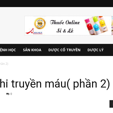
ỆNH HỌC
SẢN KHOA
DƯỢC CỔ TRUYỀN
DƯỢC LÝ
hần 2)
hi truyền máu( phần 2)
0