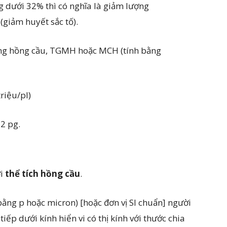
 dưới 32% thì có nghĩa là giảm lượng
(giảm huyết sắc tố).
ng hồng cầu, TGMH hoặc MCH (tính bằng
riệu/pl)
 2 pg.
i
thể tích hồng cầu
.
bằng p hoặc micron) [hoặc đơn vị SI chuẩn] người
iếp dưới kính hiển vi có thị kính với thước chia