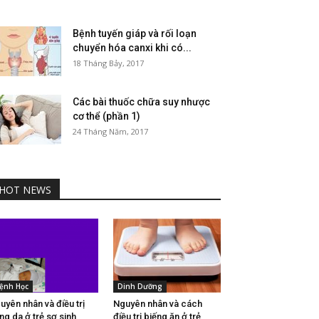
Bệnh tuyến giáp và rối loạn
chuyển hóa canxi khi có...
18 Tháng Bảy, 2017
Các bài thuốc chữa suy nhược
cơ thể (phần 1)
24 Tháng Năm, 2017
HOT NEWS
ệnh Học
Dinh Dưỡng
uyên nhân và điều trị
Nguyên nhân và cách
ng da ở trẻ sơ sinh
điều trị biếng ăn ở trẻ