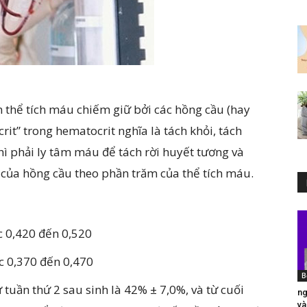
ăm thể tích máu chiếm giữ bởi các hồng cầu (hay
crit” trong hematocrit nghĩa là tách khỏi, tách
thì phải ly tâm máu để tách rời huyết tương và
g của hồng cầu theo phần trăm của thể tích máu.
c 0,420 đến 0,520
c 0,370 đến 0,470
B
ừ tuần thứ 2 sau sinh là 42% ± 7,0%, và từ cuối
ng
và