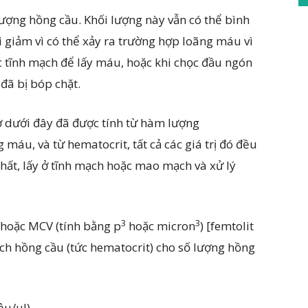
ượng hồng cầu. Khối lượng này vẫn có thể bình
i giảm vì có thể xảy ra trường hợp loãng máu vì
ọc tĩnh mạch để lấy máu, hoặc khi chọc đầu ngón
ã bị bóp chặt.
ở dưới đây đã được tính từ hàm lượng
máu, và từ hematocrit, tất cả các giá trị đó đều
ất, lấy ở tĩnh mạch hoặc mao mạch và xử lý
3
3
 hoặc MCV (tính bằng p
hoặc micron
) [femtolit
tích hồng cầu (tức hematocrit) cho số lượng hồng
ệu/μl)