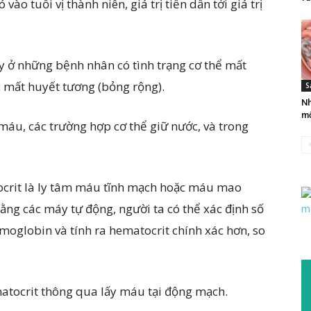
ào tuổi vị thành niên, giá trị tiến dần tới giá trị
 ở những bệnh nhân có tình trạng cơ thể mất
 mất huyết tương (bỏng rộng).
S
Nh
mộ
áu, các trường hợp cơ thể giữ nước, và trong
crit là ly tâm máu tĩnh mạch hoặc máu mao
ng các máy tự động, người ta có thể xác định số
oglobin và tính ra hematocrit chính xác hơn, so
ematocrit thông qua lấy máu tại động mạch.