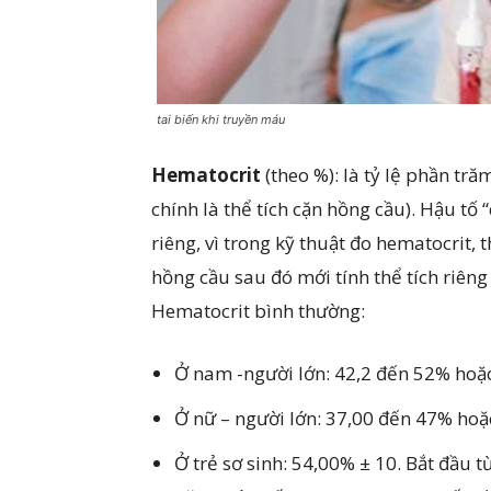
tai biến khi truyền máu
Hematocrit
(theo %): là tỷ lệ phần tr
chính là thể tích cặn hồng cầu). Hậu tố “
riêng, vì trong kỹ thuật đo hematocrit, 
hồng cầu sau đó mới tính thể tích riên
Hematocrit bình thường:
Ở nam -người lớn: 42,2 đến 52% hoặ
Ở nữ – người lớn: 37,00 đến 47% hoặ
Ở trẻ sơ sinh: 54,00% ± 10. Bắt đầu t