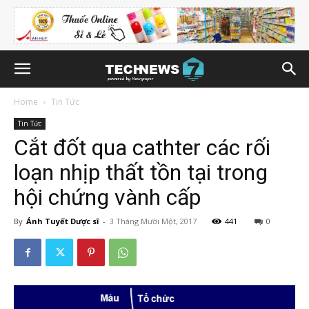
Home
Tin Tức
Tin Tức
Cắt đốt qua cathter các rối
loạn nhịp thất tồn tại trong
hội chứng vành cấp
By
Ánh Tuyết Dược sĩ
-
3 Tháng Mười Một, 2017
441
0