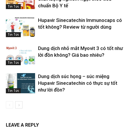
chuẩn Bộ Y tế
Tin Tức
Hupavir Sinecatechin Immunocaps có
tốt không? Review từ người dùng
Tin Tức
Dung dịch nhỏ mắt Myovit 3 có tốt như
lời đồn không? Giá bao nhiêu?
Tin Tức
Dung dịch súc họng – súc miệng
Hupavir Sinecatechin có thực sự tốt
như lời đồn?
Tin Tức
LEAVE A REPLY