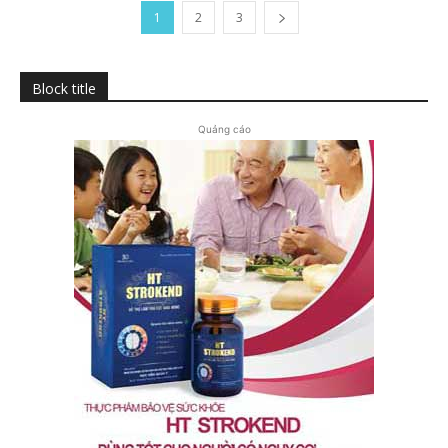
1
2
3
Block title
Quảng cáo