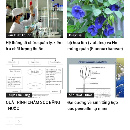
Sản Xuất Thuốc
Dược Liệu
Hệ thống tổ chức quản lý, kiểm
bộ hoa tím (violales) và Họ
tra chất lượng thuốc
mùng quân (Flacourrtiaceae)
Dược Lâm Sàng
Sản Xuất Thuốc
QUÁ TRÌNH CHĂM SÓC BẰNG
Đại cương về sinh tổng hợp
THUỐC
các penicillin tự nhiên