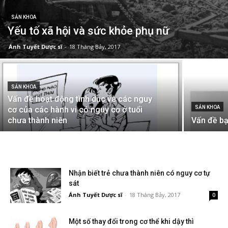
SẢN KHOA
Yếu tố xã hội và sức khỏe phụ nữ
Ánh Tuyết Dược sĩ
-
18 Tháng Bảy, 2017
SẢN KHOA
Vấn đề hoạt động tình dục và các nguy
SẢN KHOA
cơ của các hành vi có nguy cơ ở tuổi
chưa thành niên
Vấn đề bạ
Nhận biết trẻ chưa thành niên có nguy cơ tự
sát
Ánh Tuyết Dược sĩ
-
18 Tháng Bảy, 2017
0
Một số thay đổi trong cơ thể khi dậy thì