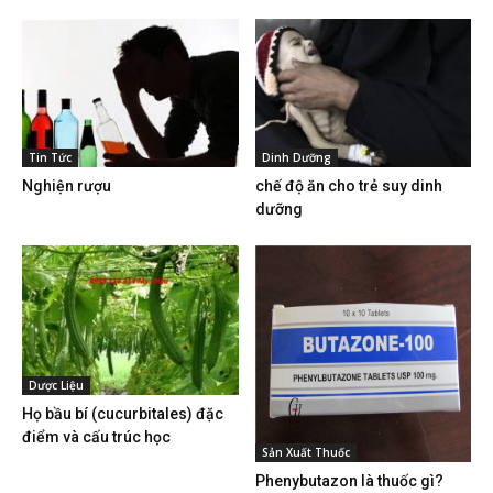
Tin Tức
Dinh Dưỡng
Nghiện rượu
chế độ ăn cho trẻ suy dinh
dưỡng
Dược Liệu
Họ bầu bí (cucurbitales) đặc
điểm và cấu trúc học
Sản Xuất Thuốc
Phenybutazon là thuốc gì?